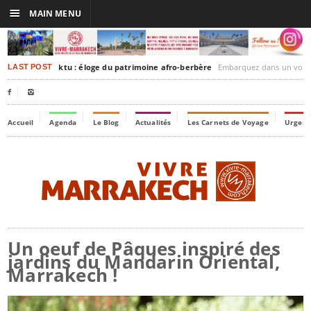
☰
MAIN MENU
rakesh-Timbuktu : éloge du patrimoine afro-berbère
Embarquez dans un voyage culturel dans le temps,
LAST POST


Accueil
Agenda
Le Blog
Actualités
Les Carnets de Voyage
Urgenc
Un oeuf de Pâques inspiré des
jardins du Mandarin Oriental,
Marrakech !