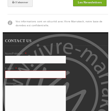
Les Newsletters
Vos informations sont en sécurité avec Vivre Marrakech, notre base de
données est confidentielle.
CONTACT US
Nom/Prénom:
*
E-mail:
*
Message: