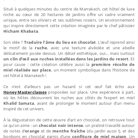
Situé à quelques minutes du centre de Marrakech, cet hôtel de luxe
niché au cœur de 20 hectares de jardins offre un cadre vraiment
unique, entre ses oliviers et ses sublimes rosiers. Un environnement
qui inspire directement cette création imaginée par le chef pâtissier
Hicham Khabata
.
Son idée ?
Traduire l’âme du lieu en chocolat
. L’œuf reprend ainsi
le motif de la
ruche
, avec une texture alvéolée et une abeille
délicatement posée dessus. Un détail esthétique, oui… mais surtout
un clin d’œil aux ruches installées dans les jardins du resort
. Et
pour cause : cette création célèbre aussi la
première récolte de
miel réalisée sur place
, un moment symbolique dans l’histoire de
cet hôtel à Marrakech !
Ce n’est d’ailleurs pas un hasard si cet œuf fait écho aux
Honey Masterclasses
proposées sur place. Une expérience à part,
où les hôtes découvrent les ruches aux côtés de l’expert en miel
Khalid Samata
, avant de prolonger le moment autour d’un menu
inspiré de cet univers.
À la dégustation de cette œuvre d’art en chocolat, on retrouve tout
ce qu’on aime : un
chocolat noir intense
, un praliné travaillé autour
de notes d’
orange
et de
menthe fraîche
(du jardin aussi !), et des
bonbons en chocolat garnis d’une
confiture de miel
maison
. Un