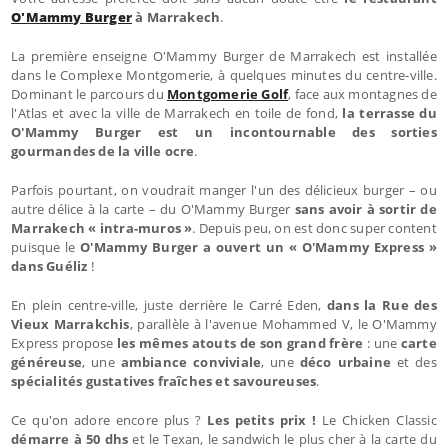
O'Mammy Burger
à Marrakech
.
La première enseigne O'Mammy Burger de Marrakech est installée
dans le Complexe Montgomerie, à quelques minutes du centre-ville.
Dominant le parcours du
Montgomerie Golf
, face aux montagnes de
l'Atlas et avec la ville de Marrakech en toile de fond,
la terrasse du
O'Mammy Burger est un incontournable des sorties
gourmandes de la ville ocre
.
Parfois pourtant, on voudrait manger l'un des délicieux burger – ou
autre délice à la carte – du O'Mammy Burger
sans avoir à sortir de
Marrakech « intra-muros »
. Depuis peu, on est donc super content
puisque le
O'Mammy Burger a ouvert un « O'Mammy Express »
dans Guéliz
!
En plein centre-ville, juste derrière le Carré Eden,
dans la Rue des
Vieux Marrakchis
, parallèle à l'avenue Mohammed V, le O'Mammy
Express propose
les mêmes atouts de son grand frère
: une
carte
généreuse
, une
ambiance conviviale
, une
déco urbaine
et des
spécialités gustatives fraîches et savoureuses
.
Ce qu'on adore encore plus ?
Les petits prix !
Le Chicken Classic
démarre à 50 dhs
et le Texan, le sandwich le plus cher à la carte du