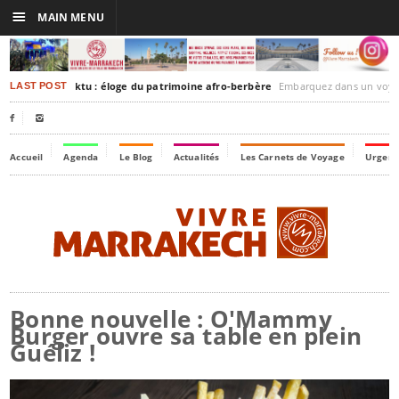
☰
MAIN MENU
rakesh-Timbuktu : éloge du patrimoine afro-berbère
Embarquez dans un voyage culturel dans le temps,
LAST POST


Accueil
Agenda
Le Blog
Actualités
Les Carnets de Voyage
Urgenc
Bonne nouvelle : O'Mammy
Burger ouvre sa table en plein
Guéliz !