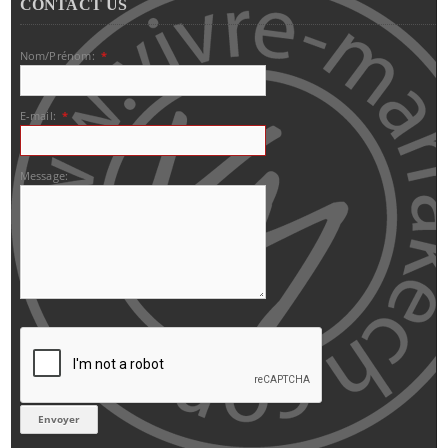
CONTACT US
Nom/Prénom:
*
E-mail:
*
Message: