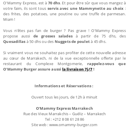
O'Mammy Express, est à
70 dhs
. Et pour être sûr que vous mangez à
votre faim, ils sont tous
servis avec une Mammynette au choix
:
des frites, des potatoes, une poutine ou une truffe de parmesan.
Miam !
Vous n'êtes pas fan de burger ? Pas grave ! O'Mammy Express
propose aussi
de grosses salades
à partir de 75 dhs, des
Quesadillas
à 50 dhs ou des
Nuggets de poulet
à 45 dhs.
Si vraiment vous ne souhaitez pas profiter de cette nouvelle adresse
au cœur de Marrakech, ni de la vue exceptionnelle offerte par le
restaurant du Complexe Montgomerie,
rappelez-vous que
O'Mammy Burger assure aussi
la livraison 7j/7
!
Informations et Réservations :
Ouvert tous les jours, de 12h à minuit
O'Mammy Express Marrakech
Rue des Vieux Marrakchis – Guéliz – Marrakech
Tel : +212 8 08 61 28 86
Site web : www.omammy-burger.com