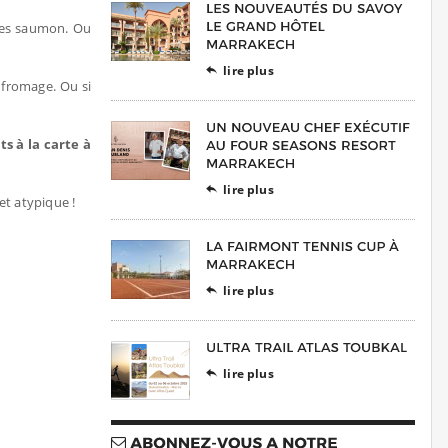
ttes saumon. Ou
lire plus

 fromage. Ou si
s à la carte à
lire plus

 et atypique !
lire plus

lire plus
