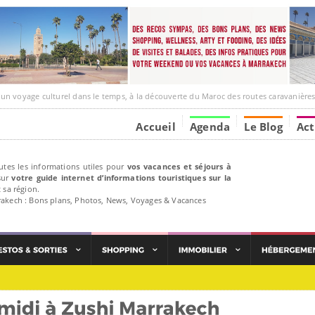
ge culturel dans le temps, à la découverte du Maroc des routes caravanières et de ses liens ave
Accueil
Agenda
Le Blog
Act
utes les informations utiles pour
vos vacances et séjours à
ur
votre guide internet d’informations touristiques sur la
 sa région.
rakech : Bons plans, Photos, News, Voyages & Vacances