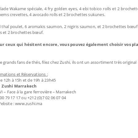
lade Wakame spéciale, 4 fry golden eyes, 4 ebi tobico rolls et 2 broche
nems crevettes, 4 avocado rolls et 2 brochettes sukunes.
 thaî poulet, 6 aromakis saumon, 2 nigiris saumon, et 2 brochettes bœuf
s et 2 brochettes bœuf.
ur ceux qui hésitent encore, vous pouvez également choisir vos plat
e grands fans de thés, filez chez Zushi, ils ont un assortiment très original
rmations et Réservations :
e 12h à 15h et de 19h à 23h45
Zushi Marrakech
– Face à la gare ferrovière – Marrakech
7 00 79 17 17 ou +212 (0)7 02 06 07 04
ebsite : www.zushi.ma