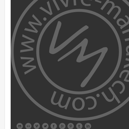








