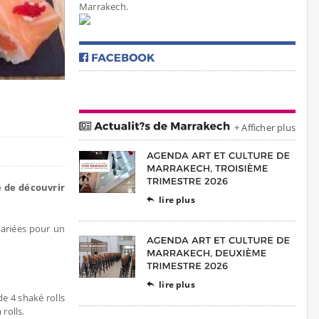
Marrakech.
+ Afficher plus
e de découvrir
lire plus

variées pour un
lire plus

e 4 shaké rolls
rolls.