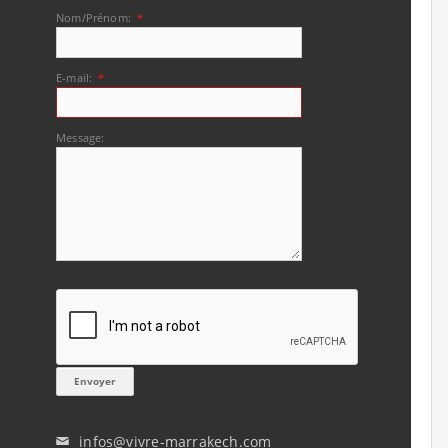
Nom/Prénom:
*
E-mail:
*
Message:
infos@vivre-marrakech.com
✉