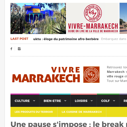
Embarquez dans un voya


Retrouvez to
Marrakech
s
ville rouge
et
Tout sur Mar