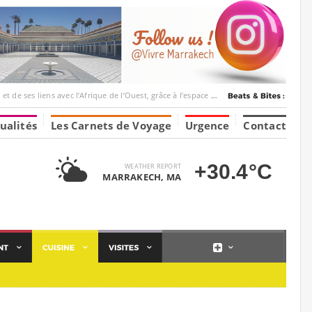
c l’Afrique de l’Ouest, grâce à l’espace Marrakesh-Tumbuktu.
ualités
Les Carnets de Voyage
Urgence
Contact
+30.4°C
WEATHER REPORT
MARRAKECH, MA