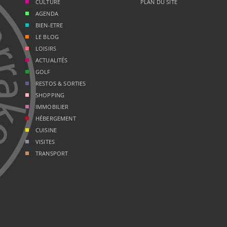
CULTURE
PLAN DU SITE
AGENDA
BIEN-ETRE
LE BLOG
LOISIRS
ACTUALITÉS
GOLF
RESTOS & SORTIES
SHOPPING
IMMOBILIER
HÉBERGEMENT
CUISINE
VISITES
TRANSPORT