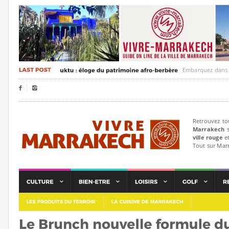
Embarquez dans un voya


Retrouvez to
Marrakech
s
ville rouge
et
Tout sur Mar