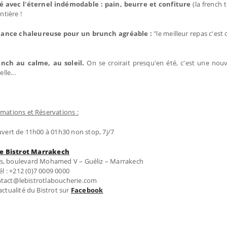
 avec l'éternel indémodable : pain, beurre et confiture
(la french 
ntière !
biance chaleureuse pour un brunch agréable :
"le meilleur repas c'est c
unch au calme, au soleil.
On se croirait presqu'en été, c'est une nouv
le...
rmations et Réservations :
ouvert de 11h00 à 01h30 non stop, 7j/7
e Bistrot Marrakech
ts, boulevard Mohamed V – Guéliz – Marrakech
él : +212 (0)7 0009 0000
ontact@lebistrotlaboucherie.com
actualité du Bistrot sur
Facebook