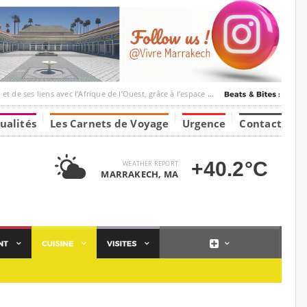
ec l’Afrique de l’Ouest, grâce à l’espace Marrakesh-Tumbuktu.
ualités
Les Carnets de Voyage
Urgence
Contact
+40.2°C
WEATHER REPORT
MARRAKECH, MA