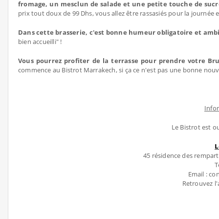
fromage, un mesclun de salade et une petite touche de sucré
prix tout doux de 99 Dhs, vous allez être rassasiés pour la journée e
Dans cette brasserie, c'est bonne humeur obligatoire et am
bien accueilli" !
Vous pourrez profiter de la terrasse pour prendre votre Br
commence au Bistrot Marrakech, si ça ce n'est pas une bonne nouvel
Info
Le Bistrot est 
L
45 résidence des rempar
T
Email : c
Retrouvez l'