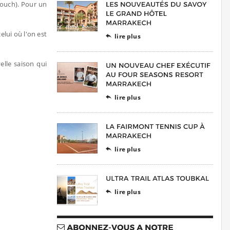
touch). Pour un
elui où l'on est
lire plus

elle saison qui
lire plus

lire plus

lire plus
