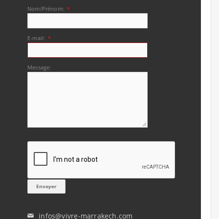
Nom/Prénom:
*
E-mail:
*
Message:
infos@vivre-marrakech.com
✉