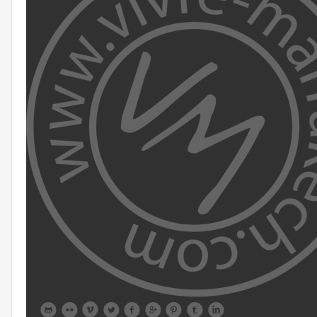








