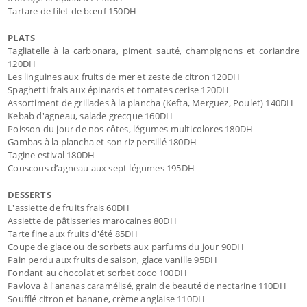
Tartare de filet de bœuf 150DH
PLATS
Tagliatelle à la carbonara, piment sauté, champignons et coriandre
120DH
Les linguines aux fruits de mer et zeste de citron 120DH
Spaghetti frais aux épinards et tomates cerise 120DH
Assortiment de grillades à la plancha (Kefta, Merguez, Poulet) 140DH
Kebab d'agneau, salade grecque 160DH
Poisson du jour de nos côtes, légumes multicolores 180DH
Gambas à la plancha et son riz persillé 180DH
Tagine estival 180DH
Couscous d’agneau aux sept légumes 195DH
DESSERTS
L'assiette de fruits frais 60DH
Assiette de pâtisseries marocaines 80DH
Tarte fine aux fruits d'été 85DH
Coupe de glace ou de sorbets aux parfums du jour 90DH
Pain perdu aux fruits de saison, glace vanille 95DH
Fondant au chocolat et sorbet coco 100DH
Pavlova à l'ananas caramélisé, grain de beauté de nectarine 110DH
Soufflé citron et banane, crème anglaise 110DH