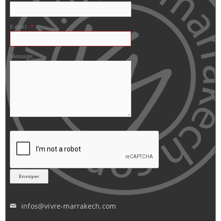
E-mail:
*
Message:
infos@vivre-marrakech.com
✉