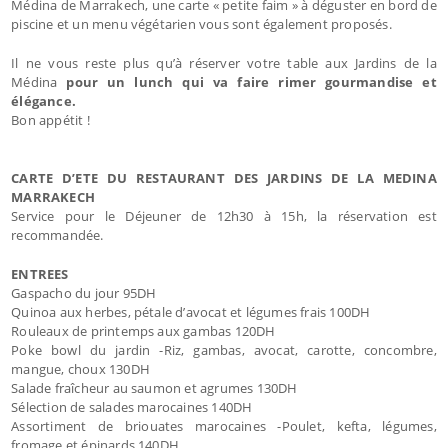
Médina de Marrakech, une carte « petite faim » à déguster en bord de
piscine et un menu végétarien vous sont également proposés.
Il ne vous reste plus qu’à réserver votre table aux Jardins de la
Médina
pour un lunch qui va faire rimer gourmandise et
élégance.
Bon appétit !
CARTE D’ETE DU RESTAURANT DES JARDINS DE LA MEDINA
MARRAKECH
Service pour le Déjeuner de 12h30 à 15h, la réservation est
recommandée.
ENTREES
Gaspacho du jour 95DH
Quinoa aux herbes, pétale d’avocat et légumes frais 100DH
Rouleaux de printemps aux gambas 120DH
Poke bowl du jardin -Riz, gambas, avocat, carotte, concombre,
mangue, choux 130DH
Salade fraîcheur au saumon et agrumes 130DH
Sélection de salades marocaines 140DH
Assortiment de briouates marocaines -Poulet, kefta, légumes,
fromage et épinards 140DH