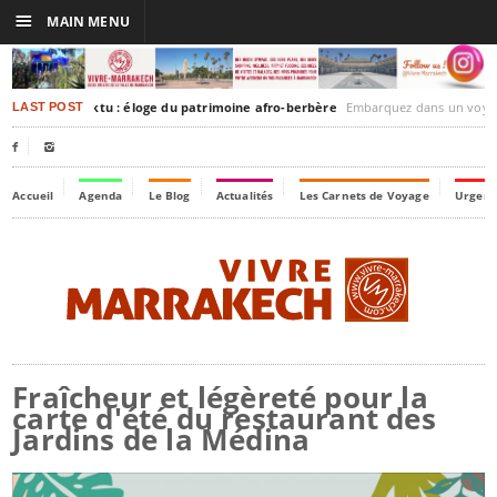
☰
MAIN MENU
akesh-Timbuktu : éloge du patrimoine afro-berbère
Embarquez dans un voyage culturel dans le temps, 
LAST POST


Accueil
Agenda
Le Blog
Actualités
Les Carnets de Voyage
Urgenc
Fraîcheur et légèreté pour la
carte d'été du restaurant des
Jardins de la Médina