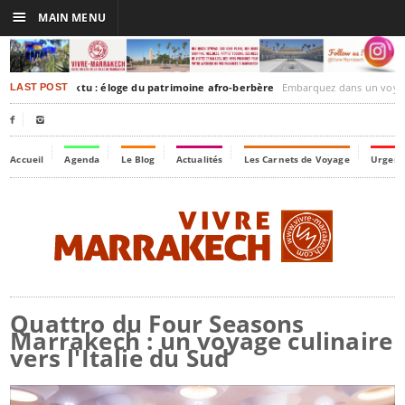
☰
MAIN MENU
akesh-Timbuktu : éloge du patrimoine afro-berbère
Embarquez dans un voyage culturel dans le temps, 
LAST POST


Accueil
Agenda
Le Blog
Actualités
Les Carnets de Voyage
Urgenc
Quattro du Four Seasons
Marrakech : un voyage culinaire
vers l'Italie du Sud