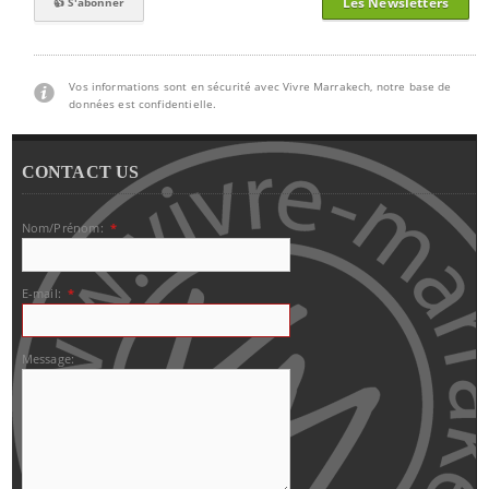
Les Newsletters
Vos informations sont en sécurité avec Vivre Marrakech, notre base de
données est confidentielle.
CONTACT US
Nom/Prénom:
*
E-mail:
*
Message: