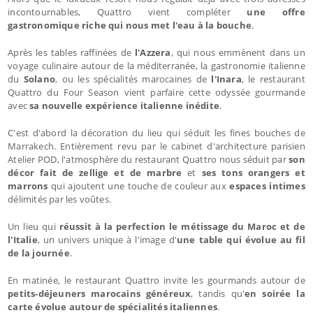
incontournables, Quattro vient compléter
une offre
gastronomique riche qui nous met l'eau à la bouche
.
Après les tables raffinées de
l'Azzera
, qui nous emmènent dans un
voyage culinaire autour de la méditerranée, la gastronomie italienne
du
Solano
, ou les spécialités marocaines de
l'Inara
, le restaurant
Quattro du Four Season vient parfaire cette odyssée gourmande
avec
sa nouvelle expérience italienne inédite
.
C'est d'abord la décoration du lieu qui séduit les fines bouches de
Marrakech. Entièrement revu par le cabinet d'architecture parisien
Atelier POD, l'atmosphère du restaurant Quattro nous séduit par
son
décor fait de zellige et de marbre
et
ses tons orangers et
marrons
qui ajoutent une touche de couleur aux
espaces intimes
délimités par les voûtes.
Un lieu qui
réussit à la perfection le métissage du Maroc et de
l'Italie
, un univers unique à l'image d'
une table qui évolue au fil
de la journée
.
En matinée, le restaurant Quattro invite les gourmands autour de
petits-déjeuners marocains généreux
, tandis qu'
en soirée la
carte évolue autour de spécialités italiennes
.