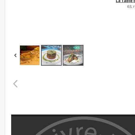
La Table
63, 