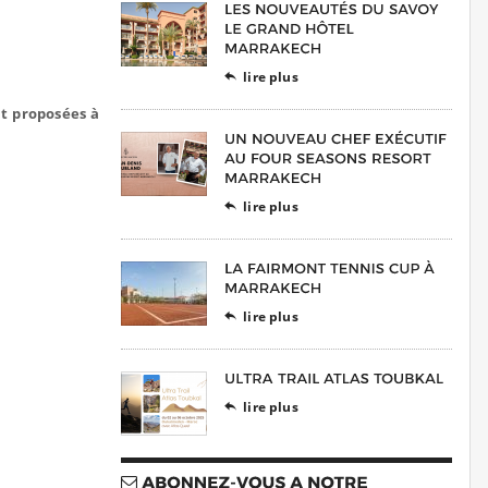
lire plus

nt proposées à
lire plus

lire plus

lire plus
