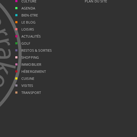
CULTURE
PLAN DU SITE
AGENDA
BIEN-ETRE
LE BLOG
LOISIRS
ACTUALITÉS
GOLF
RESTOS & SORTIES
SHOPPING
IMMOBILIER
HÉBERGEMENT
CUISINE
VISITES
TRANSPORT