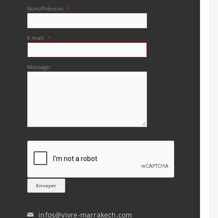
Nom/Prénom:
*
E-mail:
*
Message:
infos@vivre-marrakech.com
✉