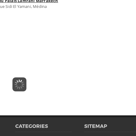
 du Palais Lamrani Marrakech
rue Sidi El Yamani, Médina