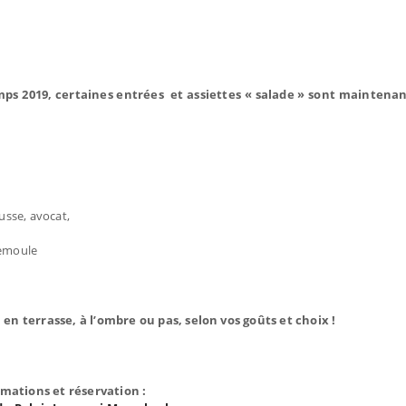
mps 2019, certaines entrées et assiettes « salade » sont maintena
usse, avocat,
semoule
o, en terrasse, à l’ombre ou pas, selon vos goûts et choix !
rmations et réservation :