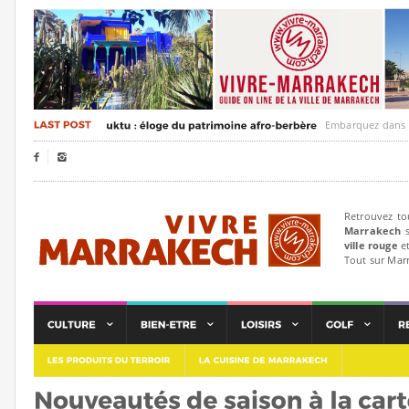
Embarquez dans un voyag


Retrouvez to
Marrakech
s
ville rouge
et
Tout sur Mar