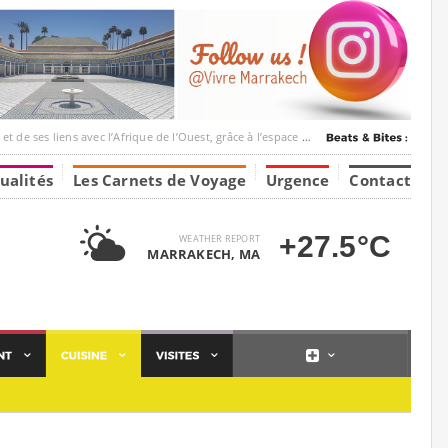
c l’Afrique de l’Ouest, grâce à l’espace Marrakesh-Tumbuktu.
ualités
Les Carnets de Voyage
Urgence
Contact
+27.5°C
WEATHER REPORT
MARRAKECH, MA