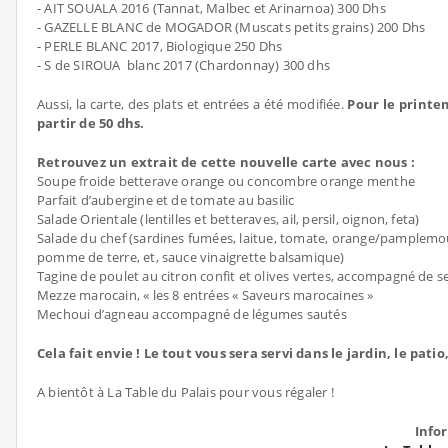
- AIT SOUALA 2016 (Tannat, Malbec et Arinarnoa) 300 Dhs
- GAZELLE BLANC de MOGADOR (Muscats petits grains) 200 Dhs
- PERLE BLANC 2017, Biologique 250 Dhs
- S de SIROUA blanc 2017 (Chardonnay) 300 dhs
Aussi, la carte, des plats et entrées a été modifiée.
Pour le printe
partir de 50 dhs.
Retrouvez un extrait de cette nouvelle carte avec nous :
Soupe froide betterave orange ou concombre orange menthe
Parfait d’aubergine et de tomate au basilic
Salade Orientale (lentilles et betteraves, ail, persil, oignon, feta)
Salade du chef (sardines fumées, laitue, tomate, orange/pamplemo
pomme de terre, et, sauce vinaigrette balsamique)
Tagine de poulet au citron confit et olives vertes, accompagné de 
Mezze marocain, « les 8 entrées « Saveurs marocaines »
Mechoui d’agneau accompagné de légumes sautés
Cela fait envie ! Le tout vous sera servi dans le jardin, le pati
A bientôt à La Table du Palais pour vous régaler !
Info