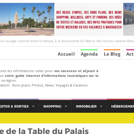
e culturel dans le temps, à la découverte du Maroc des routes caravanières et de ses liens ave
Accueil
Agenda
Le Blog
Act
utes les informations utiles pour
vos vacances et séjours à
ur
votre guide internet d’informations touristiques sur la
 sa région.
rakech : Bons plans, Photos, News, Voyages & Vacances