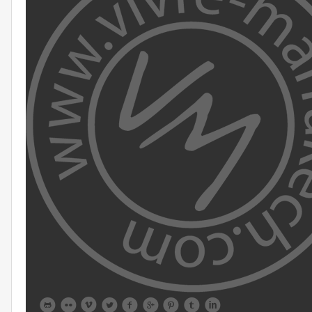








