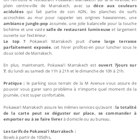
plein centre-ville de Marrakech, avec sa
déco aux couleurs
acidulées
qui fait partie de son ADN, les planches de surfs
accrochées au mur pour rappeler ses origines hawaïennes, une
ambiance jungle-pop
assumée, une jolie balancelle pour la touche
bohème et une vaste
salle de restaurant lumineuse
et largement
ouverte sur l’extérieur.
Le top ?
Pokawai’i Marrakech jouit d’
une large terrasse
parfaitement exposée
, cet hiver profitez-en pour luncher sous le
doux soleil de Marrakech.
En plus, maintenant, Pokawai'i Marrakech est
ouvert 7jours sur
7
, du lundi au samedi de 11h à 21h et le dimanche de 10h à 21h.
Pratique :
le parking sous terrain de la M Avenue vous assure de
pouvoir vous garer sans problème à n’importe quel moment de la
journée, c'est super confortable.
Pokawai’i Marrakech assure les mêmes services qu’avant :
la totalité
de la carte peut se déguster sur place, se commander à
emporter ou à se faire livrer
à domicile ou au bureau.
Les tarifs de Pokawai'i Marrakech :
Bowls à partir de 105dhs,