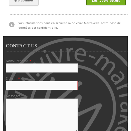
Les Newsletters
Vos informations sont en sécurité avec Vivre Marrakech, notre base de
données est confidentielle.
CONTACT US
Nom/Prénom:
*
E-mail:
*
Message: