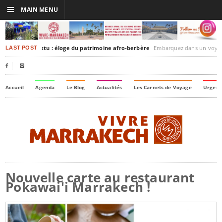
☰
MAIN MENU
akesh-Timbuktu : éloge du patrimoine afro-berbère
Embarquez dans un voyage culturel dans le temps, 
LAST POST


Accueil
Agenda
Le Blog
Actualités
Les Carnets de Voyage
Urgenc
Nouvelle carte au restaurant
Pokawai'i Marrakech !