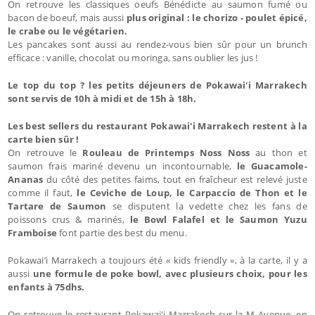
On retrouve les classiques oeufs Bénédicte au saumon fumé ou
bacon de boeuf, mais aussi
plus original : le chorizo - poulet épicé,
le crabe ou le végétarien.
Les pancakes sont aussi au rendez-vous bien sûr pour un brunch
efficace : vanille, chocolat ou moringa, sans oublier les jus !
Le top du top ? les petits déjeuners de Pokawai'i Marrakech
sont servis de 10h à midi et de 15h à 18h.
Les best sellers du restaurant Pokawai'i Marrakech restent à la
carte bien sûr !
On retrouve le
Rouleau de Printemps Noss Noss
au thon et
saumon frais mariné devenu un incontournable,
le Guacamole-
Ananas
du côté des petites faims, tout en fraîcheur est relevé juste
comme il faut,
le Ceviche de Loup, le Carpaccio de Thon et le
Tartare de Saumon
se disputent la vedette chez les fans de
poissons crus & marinés,
le Bowl Falafel et le Saumon Yuzu
Framboise
font partie des best du menu.
Pokawai’i Marrakech a toujours été « kids friendly », à la carte, il y a
aussi
une formule de poke bowl, avec plusieurs choix, pour les
enfants à 75dhs.
On retrouve le restaurant Pokawai'i Marrakech sur la M Avenue, en