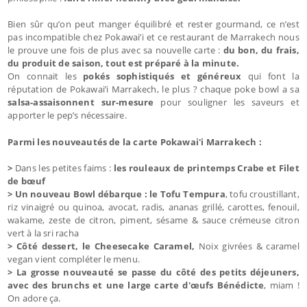
Bien sûr qu’on peut manger équilibré et rester gourmand, ce n’est
pas incompatible chez Pokawai’i et ce restaurant de Marrakech nous
le prouve une fois de plus avec sa nouvelle carte :
du bon, du frais,
du produit de saison, tout est préparé à la minute.
On connait les
pokés sophistiqués et généreux
qui font la
réputation de Pokawai’i Marrakech, le plus ? chaque poke bowl a sa
salsa-assaisonnent sur-mesure
pour souligner les saveurs et
apporter le pep’s nécessaire.
Parmi les nouveautés de la carte Pokawai'i Marrakech :
>
Dans les petites faims :
les rouleaux de printemps Crabe et Filet
de bœuf
> Un nouveau Bowl débarque : le Tofu Tempura
, tofu croustillant,
riz vinaigré ou quinoa, avocat, radis, ananas grillé, carottes, fenouil,
wakame, zeste de citron, piment, sésame & sauce crémeuse citron
vert à la sri racha
> Côté dessert, le Cheesecake Caramel,
Noix givrées & caramel
vegan vient compléter le menu.
> La grosse nouveauté se passe du côté des petits déjeuners,
avec des brunchs et une large carte d'œufs Bénédicte
, miam !
On adore ça.