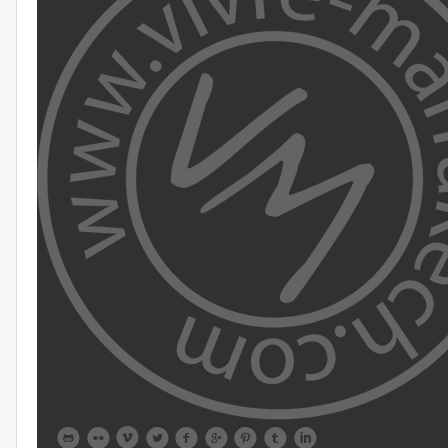








