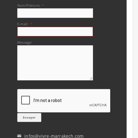
Nom/Prénom:
*
E-mail:
*
Message:
infos@vivre-marrakech.com
✉