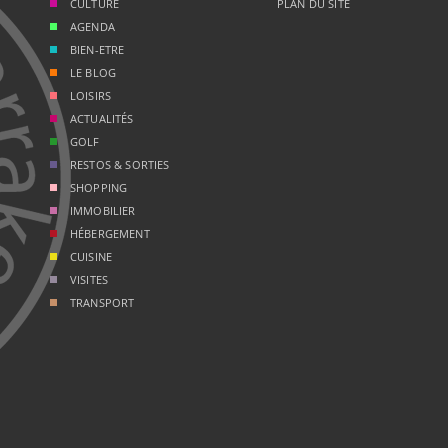
CULTURE
PLAN DU SITE
AGENDA
BIEN-ETRE
LE BLOG
LOISIRS
ACTUALITÉS
GOLF
RESTOS & SORTIES
SHOPPING
IMMOBILIER
HÉBERGEMENT
CUISINE
VISITES
TRANSPORT