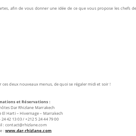
rtes, afin de vous donner une idée de ce que vous propose les chefs d
ces deux nouveaux menus, de quoi se régaler midi et soir !
mations et Réservations :
'hôtes Dar Rhizlane Marrakech
 El Harti – Hivernage – Marrakech
5 24 42 13 03 / +212 5 24 44 79 00
l : contact@rhizlane.com
e :
www.dar-rhizlane.com