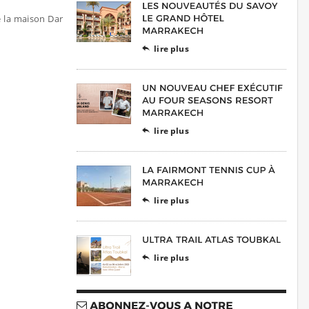
e la maison Dar
lire plus

lire plus

lire plus

lire plus
