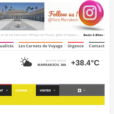
ec l’Afrique de l’Ouest, grâce à l’espace Marrakesh-Tumbuktu.
ualités
Les Carnets de Voyage
Urgence
Contact
+38.4°C
WEATHER REPORT
MARRAKECH, MA