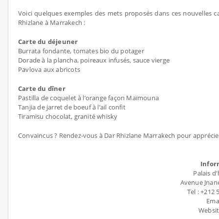
Voici quelques exemples des mets proposés dans ces nouvelles ca
Rhizlane à Marrakech :
Carte du déjeuner
Burrata fondante, tomates bio du potager
Dorade à la plancha, poireaux infusés, sauce vierge
Pavlova aux abricots
Carte du dîner
Pastilla de coquelet à l’orange façon Maïmouna
Tanjia de jarret de boeuf à l’ail confit
Tiramisu chocolat, granité whisky
Convaincus ? Rendez-vous à Dar Rhizlane Marrakech pour apprécier 
Infor
Palais d
Avenue Jnane
Tel : +212 
Emai
Websit