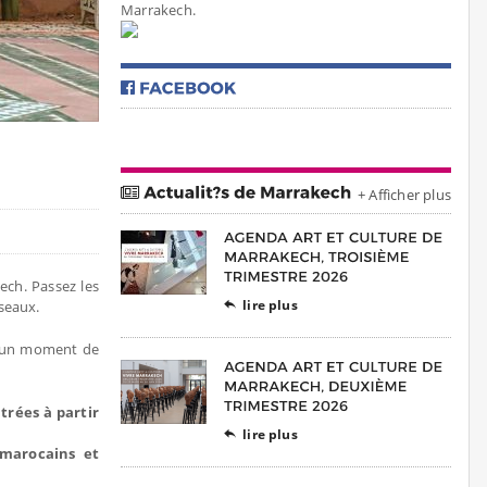
Marrakech.
+ Afficher plus
ech. Passez les
lire plus
iseaux.

r un moment de
trées à partir
lire plus

 marocains et