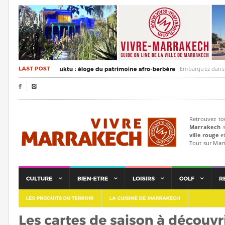
Embarquez dans un voya


Retrouvez to
Marrakech
s
ville rouge
et
Tout sur Mar