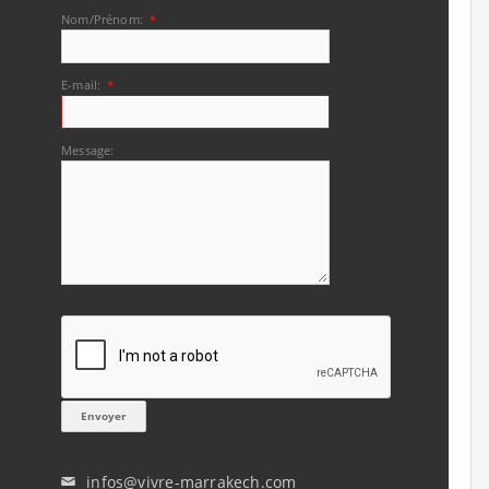
Nom/Prénom:
*
E-mail:
*
Message:
infos@vivre-marrakech.com
✉