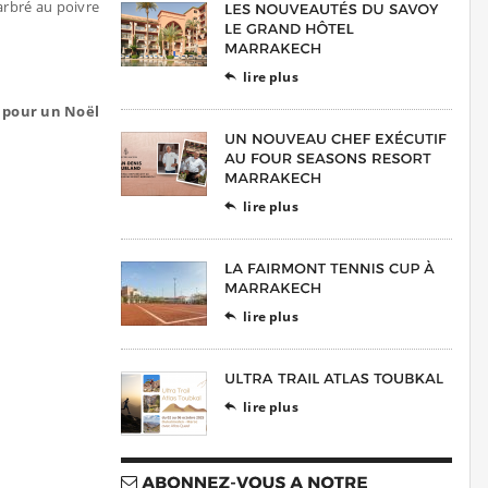
arbré au poivre
lire plus

r pour un Noël
lire plus

lire plus

lire plus
