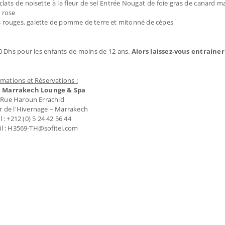
lats de noisette à la fleur de sel Entrée Nougat de foie gras de canard m
e rose
its rouges, galette de pomme de terre et mitonné de cèpes
50 Dhs pour les enfants de moins de 12 ans.
Alors laissez-vous entraine
rmations et Réservations :
el Marrakech Lounge & Spa
Rue Haroun Errachid
r de l'Hivernage – Marrakech
l : +212 (0) 5 24 42 56 44
l : H3569-TH@sofitel.com