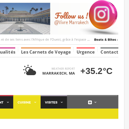
c l’Afrique de l’Ouest, grâce à l’espace Marrakesh-Tumbuktu.
ualités
Les Carnets de Voyage
Urgence
Contact
+35.2°C
WEATHER REPORT
MARRAKECH, MA