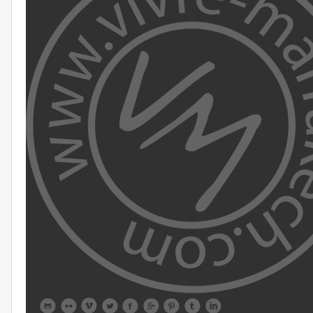








