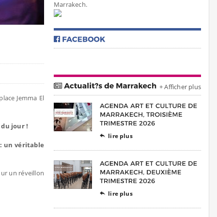
Marrakech.
+ Afficher plus
 place Jemma El
du jour !
lire plus

: un véritable
our un réveillon
lire plus
