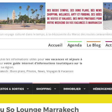
e culturel dans le temps, à la découverte du Maroc des routes caravanières et de ses liens ave
Accueil
Agenda
Le Blog
Act
utes les informations utiles pour
vos vacances et séjours à
ur
votre guide internet d’informations touristiques sur la
 sa région.
rakech : Bons plans, Photos, News, Voyages & Vacances