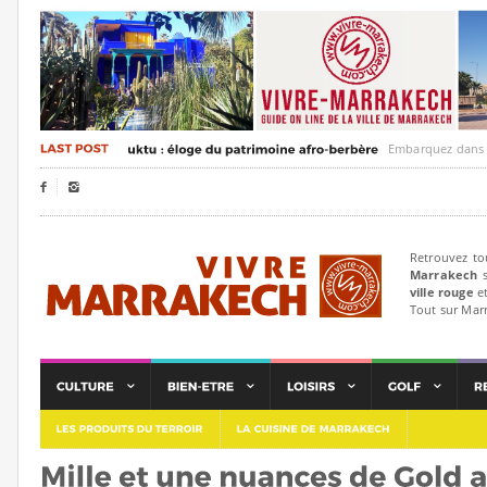
Embarquez dans un voyag


Retrouvez to
Marrakech
s
ville rouge
et
Tout sur Mar