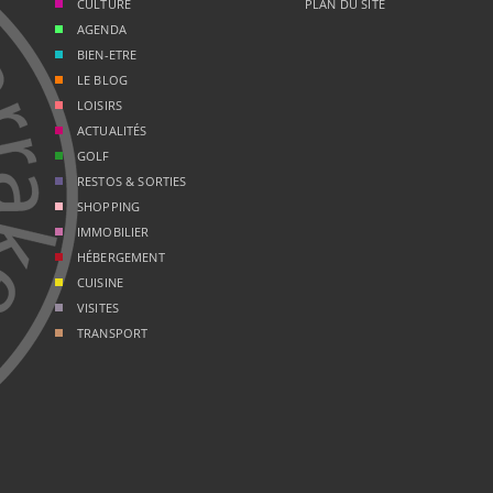
CULTURE
PLAN DU SITE
AGENDA
BIEN-ETRE
LE BLOG
LOISIRS
ACTUALITÉS
GOLF
RESTOS & SORTIES
SHOPPING
IMMOBILIER
HÉBERGEMENT
CUISINE
VISITES
TRANSPORT