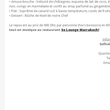
• Amuse-bouche : Velouté de châtaignes, espuma de lait de coco, éc
noir, coings en marmelade et confit au sirop parfumé au gingembr
• Plat : Suprême de canard cuit à basse température, coulis de fru
• Dessert : Bûche de Noël de notre Chef
Le repas est au prix de 900 Dhs par personne (hors boissons) et 4
tout en musique au restaurant
So Lounge Marrakech!
Info
Sofit
Quartie
Te
Emai