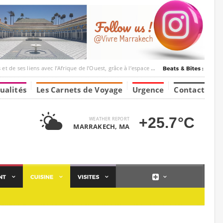
c l’Afrique de l’Ouest, grâce à l’espace Marrakesh-Tumbuktu.
ualités
Les Carnets de Voyage
Urgence
Contact
+25.7°C
WEATHER REPORT
MARRAKECH, MA