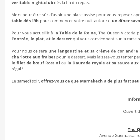
véritable night-club
dès la fin du repas.
Alors pour être sûr d'avoir une place assise pour vous reposer a
table dès 19h
pour commencer votre nuit autour d'
un dîner sav
Pour vous accueillir à
la Table de la Reine
, The Queen Victoria p
l'entrée, le plat, et le dessert
qui vous conviennent sur la carte 
Pour nous ce sera
une langoustine et sa crème de coriandre
charlotte aux fraises
pour le dessert. Mais laissez-vous tenter par
le filet de bœuf Rossini
ou
la Daurade royale et sa sauce au
régal !
Le samedi soir,
offrez-vous ce que Marrakech a de plus fastue
Infor
Ouvert d
The Q
Avenue Guemassa, ro