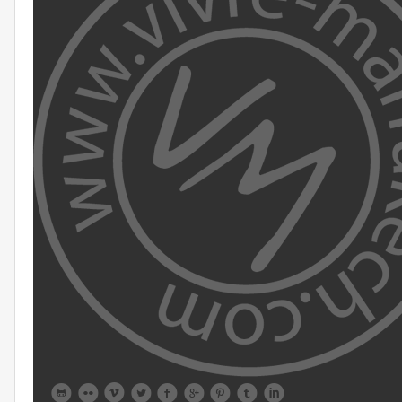








