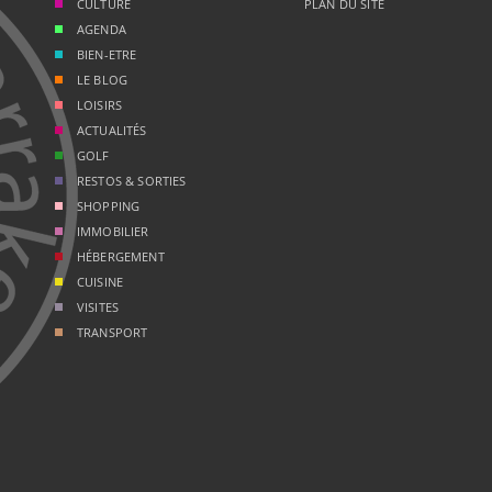
CULTURE
PLAN DU SITE
AGENDA
BIEN-ETRE
LE BLOG
LOISIRS
ACTUALITÉS
GOLF
RESTOS & SORTIES
SHOPPING
IMMOBILIER
HÉBERGEMENT
CUISINE
VISITES
TRANSPORT