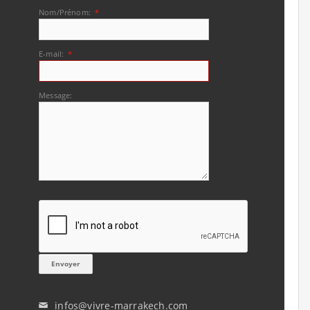
Nom/Prénom:
*
E-mail:
*
Message:
infos@vivre-marrakech.com
✉