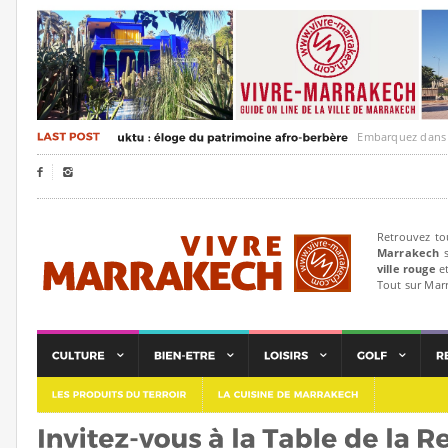
Embarquez dans un voya


Retrouvez to
Marrakech
s
ville rouge
et
Tout sur Mar