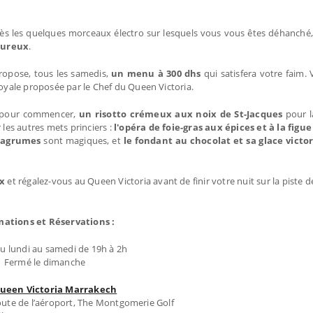
près les quelques morceaux électro sur lesquels vous vous êtes déhanché
oureux
.
ropose, tous les samedis,
un menu à 300 dhs
qui satisfera votre faim.
royale proposée par le Chef du Queen Victoria.
pour commencer,
un risotto crémeux aux noix de St-Jacques
pour l
 les autres mets princiers :
l'opéra de foie-gras aux épices et à la figue
x agrumes
sont magiques, et
le fondant au chocolat et sa glace victo
ux
et régalez-vous au Queen Victoria avant de finir votre nuit sur la piste d
mations et Réservations :
u lundi au samedi de 19h à 2h
Fermé le dimanche
ueen Victoria Marrakech
ute de l’aéroport, The Montgomerie Golf