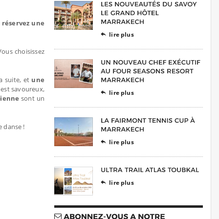
,
réservez une
lire plus

 Vous choisissez
a suite, et
une
est savoureux,
lire plus

rienne
sont un
e danse !
lire plus

lire plus
