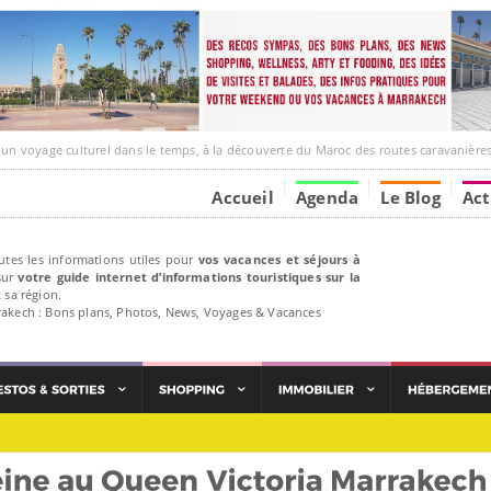
ge culturel dans le temps, à la découverte du Maroc des routes caravanières et de ses liens ave
Accueil
Agenda
Le Blog
Act
utes les informations utiles pour
vos vacances et séjours à
ur
votre guide internet d’informations touristiques sur la
 sa région.
rakech : Bons plans, Photos, News, Voyages & Vacances