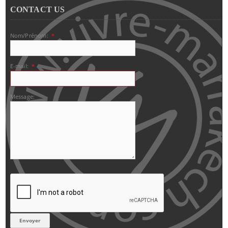
CONTACT US
Nom/Prénom:
*
E-mail:
*
Message: