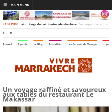
☰
MAIN MENU
rakesh-Timbuktu : éloge du patrimoine afro-berbère
Embarquez dans un voyage culturel dans le temps
LAST POST


Accueil
Agenda
Le Blog
Actualités
Les Carnets de Voyage
Urgenc
Un voyage raffiné et savoureux
aux tables du restaurant Le
Makassar