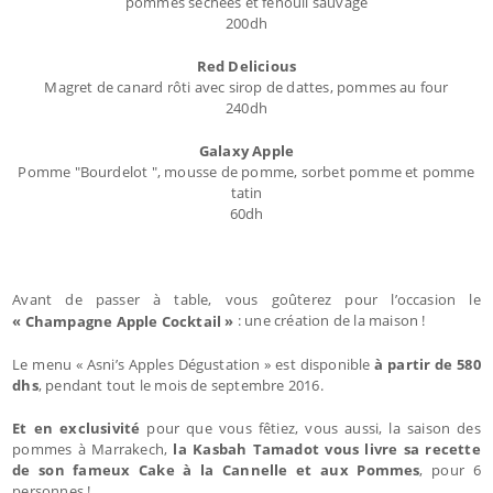
pommes séchées et fenouil sauvage
200dh
Red Delicious
Magret de canard rôti avec sirop de dattes, pommes au four
240dh
Galaxy Apple
Pomme "Bourdelot ", mousse de pomme, sorbet pomme et pomme
tatin
60dh
Avant de passer à table, vous goûterez pour l’occasion le
: une création de la maison !
« Champagne Apple Cocktail »
Le menu « Asni’s Apples Dégustation » est disponible
à partir de 580
dhs
, pendant tout le mois de septembre 2016.
Et en exclusivité
pour que vous fêtiez, vous aussi, la saison des
pommes à Marrakech,
la Kasbah Tamadot vous livre sa recette
de son fameux Cake à la Cannelle et aux Pommes
, pour 6
personnes !