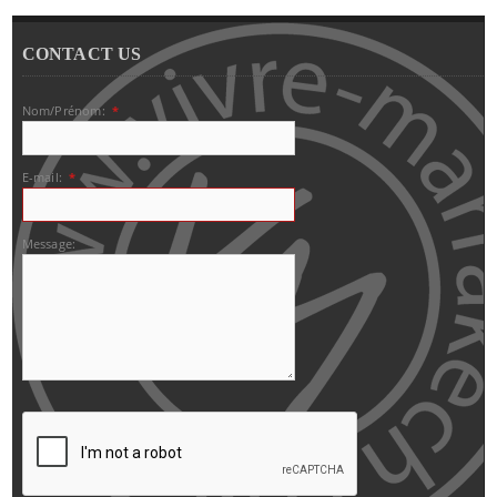
CONTACT US
Nom/Prénom:
*
E-mail:
*
Message: