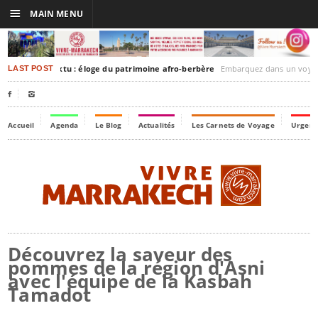
☰
MAIN MENU
akesh-Timbuktu : éloge du patrimoine afro-berbère
Embarquez dans un voyage culturel dans le temps, 
LAST POST


Accueil
Agenda
Le Blog
Actualités
Les Carnets de Voyage
Urgenc
Découvrez la saveur des
pommes de la région d'Asni
avec l'équipe de la Kasbah
Tamadot