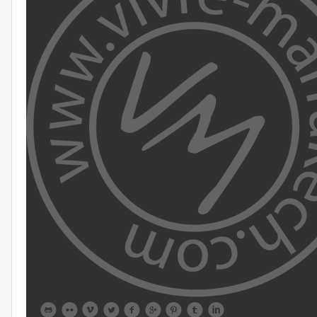








