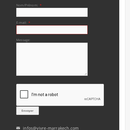
Nom/Prénom:
*
E-mail:
*
Message:
infos@vivre-marrakech.com
✉