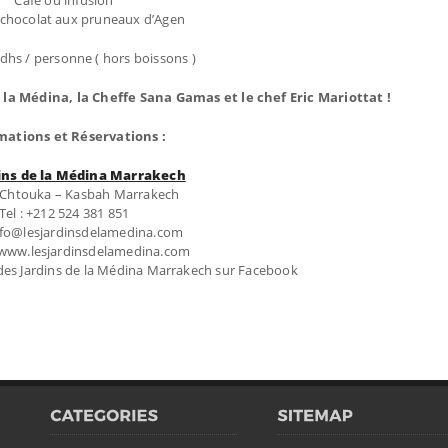
Café ou infusion
chocolat aux pruneaux d’Agen
dhs / personne ( hors boissons )
 la Médina, la Cheffe Sana Gamas​ et le chef Eric Mariottat !
mations et Réservations :
ins de la Médina Marrakech
 Chtouka – Kasbah Marrakech
Tel : +212 524 381 851
info@lesjardinsdelamedina.com
 www.lesjardinsdelamedina.com
 des Jardins de la Médina Marrakech sur Facebook