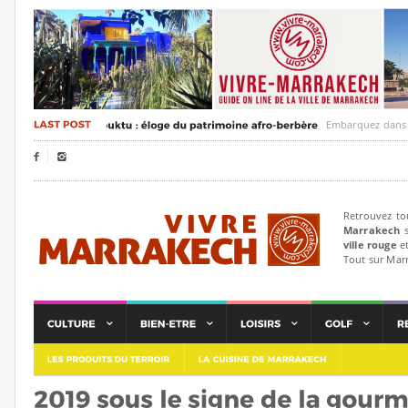
Embarquez dans un voya


Retrouvez to
Marrakech
s
ville rouge
et
Tout sur Mar