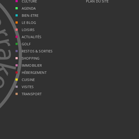
CULTURE
PLAN DU SITE
AGENDA
BIEN-ETRE
LE BLOG
LOISIRS
ACTUALITÉS
GOLF
RESTOS & SORTIES
SHOPPING
IMMOBILIER
HÉBERGEMENT
CUISINE
VISITES
TRANSPORT