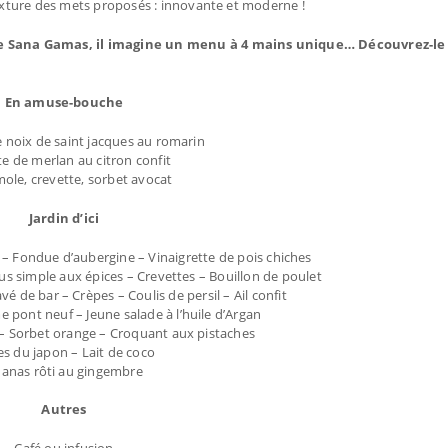
texture des mets proposés : innovante et moderne !
ffe Sana Gamas
, il imagine un menu à 4 mains unique… Découvrez-le 
En amuse-bouche
 noix de saint jacques au romarin
e de merlan au citron confit
ole, crevette, sorbet avocat
Jardin d’ici
– Fondue d’aubergine – Vinaigrette de pois chiches
Jus simple aux épices – Crevettes – Bouillon de poulet
de bar – Crèpes – Coulis de persil – Ail confit
 pont neuf – Jeune salade à l’huile d’Argan
s – Sorbet orange – Croquant aux pistaches
es du japon – Lait de coco
anas rôti au gingembre
Autres