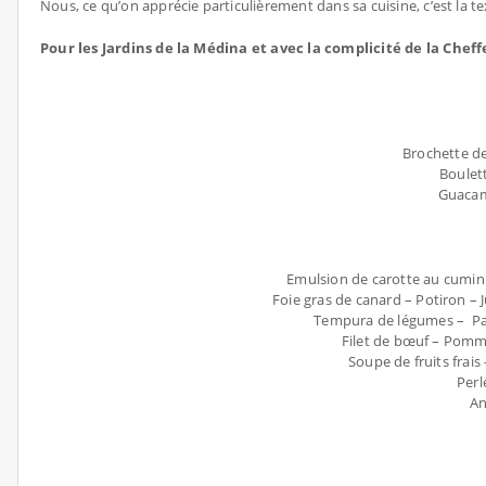
Nous, ce qu’on apprécie particulièrement dans sa cuisine, c’est la 
Pour les Jardins de la Médina et avec la complicité de la Che
Brochette de
Boulett
Guacam
Emulsion de carotte au cumin 
Foie gras de canard – Potiron – 
Tempura de légumes – Pavé 
Filet de bœuf – Pomme
Soupe de fruits frai
Perl
An