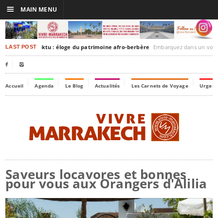
☰
MAIN MENU
rakesh-Timbuktu : éloge du patrimoine afro-berbère
Embarquez dans un voyage culturel dans le temps
LAST POST


Accueil
Agenda
Le Blog
Actualités
Les Carnets de Voyage
Urgenc
Saveurs locavores et bonnes
pour vous aux Orangers d'Alilia