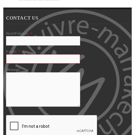
CONTACT US
Nom/Prénom:
*
E-mail:
*
Message: