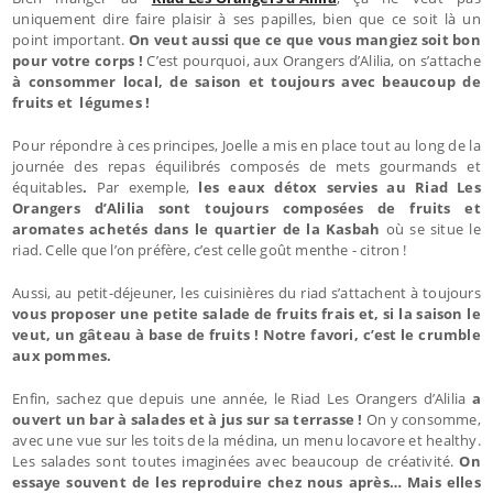
uniquement dire faire plaisir à ses papilles, bien que ce soit là un
point important.
On veut aussi que ce que vous mangiez soit bon
pour votre corps !
C’est pourquoi, aux Orangers d’Alilia, on s’attache
à consommer local, de saison et toujours avec beaucoup de
fruits et légumes !
Pour répondre à ces principes, Joelle a mis en place tout au long de la
journée des repas équilibrés composés de mets gourmands et
équitables
.
Par exemple,
les eaux détox servies au Riad Les
Orangers d’Alilia sont toujours composées de fruits et
aromates achetés dans le quartier de la Kasbah
où se situe le
riad. Celle que l’on préfère, c’est celle goût menthe - citron !
Aussi, au petit-déjeuner, les cuisinières du riad s’attachent à toujours
vous proposer une petite salade de fruits frais et, si la saison le
veut, un gâteau à base de fruits ! Notre favori, c’est le crumble
aux pommes.
Enfin, sachez que depuis une année, le Riad Les Orangers d’Alilia
a
ouvert un bar à salades et à jus sur sa terrasse !
On y consomme,
avec une vue sur les toits de la médina, un menu locavore et healthy.
Les salades sont toutes imaginées avec beaucoup de créativité.
On
essaye souvent de les reproduire chez nous après… Mais elles