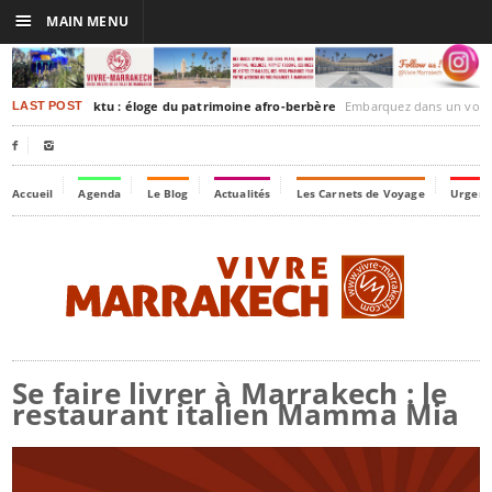
☰
MAIN MENU
rakesh-Timbuktu : éloge du patrimoine afro-berbère
Embarquez dans un voyage culturel dans le temps
LAST POST


Accueil
Agenda
Le Blog
Actualités
Les Carnets de Voyage
Urgenc
Se faire livrer à Marrakech : le
restaurant italien Mamma Mia