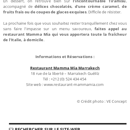
En dessert, on retrouve bien sûr
l'incontournable Tiramisu
,
accompagné de
délices chocolatés, d'une crème caramel, de
fruits frais ou de coupes de glaces exquises
. Difficile de résister.
La prochaine fois que vous souhaitez rester tranquillement chez vous
sans faire l'impasse sur un menu savoureux,
faites appel au
restaurant Mamma Mia qui vous apportera toute la fraîcheur
de l'Italie, à domicile
.
Informations et Réservations :
Restaurant Mamma Mia Marrakech
18 rue de la liberté – Marrakech Guélilz
Tél : +212 (0) 524 434 454
Site web : www.restaurant-mammamia.com
© Crédit photo : VE Concept
RECHERCHER SUR LE SITE-WEB