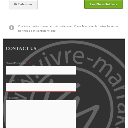
Les Newsletters
Vos informations sont en sécurité avec Vivre Marrakech, notre base de
données est confidentielle.
CONTACT US
Nom/Prénom:
*
E-mail:
*
Message: