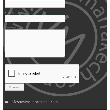
E-mail:
*
Message:
infos@vivre-marrakech.com
✉