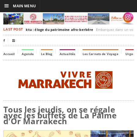
☰
MAIN MENU
rakesh-Timbuktu : éloge du patrimoine afro-berbère
Embarquez dans un voyage culturel dans le temps,
LAST POST


Accueil
Agenda
Le Blog
Actualités
Les Carnets de Voyage
Urgenc
Tous les jeudis, on se régale
avec les buffets de La Palme
d'Or Marrakech