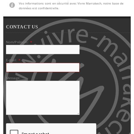
Vos informations sont en sécurité avec Vivre Marrakech, notre base de
données est confidentielle.
CONTACT US
Nom/Prénom:
*
E-mail:
*
Message: