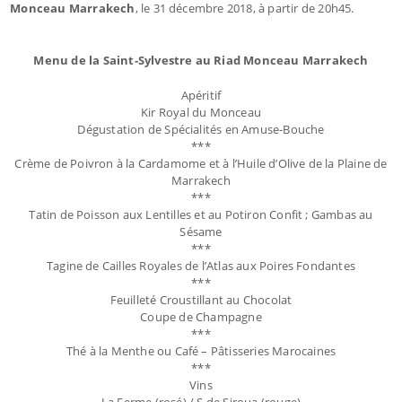
Monceau Marrakech
, le 31 décembre 2018, à partir de 20h45.
Menu de la Saint-Sylvestre au Riad Monceau Marrakech
Apéritif
Kir Royal du Monceau
Dégustation de Spécialités en Amuse-Bouche
***
Crème de Poivron à la Cardamome et à l’Huile d’Olive de la Plaine de
Marrakech
***
Tatin de Poisson aux Lentilles et au Potiron Confit ; Gambas au
Sésame
***
Tagine de Cailles Royales de l’Atlas aux Poires Fondantes
***
Feuilleté Croustillant au Chocolat
Coupe de Champagne
***
Thé à la Menthe ou Café – Pâtisseries Marocaines
***
Vins
La Ferme (rosé) / S de Siroua (rouge)