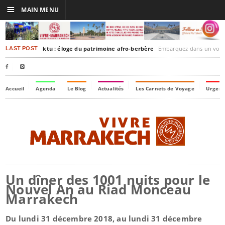
☰
MAIN MENU
rakesh-Timbuktu : éloge du patrimoine afro-berbère
Embarquez dans un voyage culturel dans le temps
LAST POST


Accueil
Agenda
Le Blog
Actualités
Les Carnets de Voyage
Urgenc
Un dîner des 1001 nuits pour le
Nouvel An au Riad Monceau
Marrakech
Du lundi 31 décembre 2018, au lundi 31 décembre