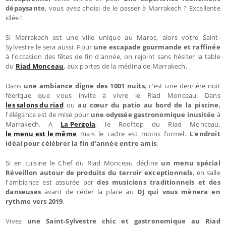
dépaysante
, vous avez choisi de le passer à Marrakech ? Excellente
idée !
Si Marrakech est une ville unique au Maroc, alors votre Saint-
Sylvestre le sera aussi. Pour
une escapade gourmande et raffinée
à l'occasion des fêtes de fin d'année, on rejoint sans hésiter la table
du
Riad Monceau
, aux portes de la médina de Marrakech.
Dans
une ambiance digne des 1001 nuits
, c'est une dernière nuit
féerique que vous invite à vivre le Riad Monceau. Dans
les salons du riad
ou
au cœur du patio au bord de la piscine
,
l'élégance est de mise pour
une odyssée gastronomique inusitée
à
Marrakech. A
La Pergola
, le Rooftop du Riad Monceau,
le menu est le même
mais le cadre est moins formel.
L'endroit
idéal pour célébrer la fin d'année entre amis
.
Si en cuisine le Chef du Riad Monceau décline
un menu spécial
Réveillon autour de produits du terroir exceptionnels
, en salle
l'ambiance est assurée par
des musiciens traditionnels et des
danseuses
avant de céder la place au
DJ qui vous mènera en
rythme vers 2019
.
Vivez
une Saint-Sylvestre chic et gastronomique au Riad