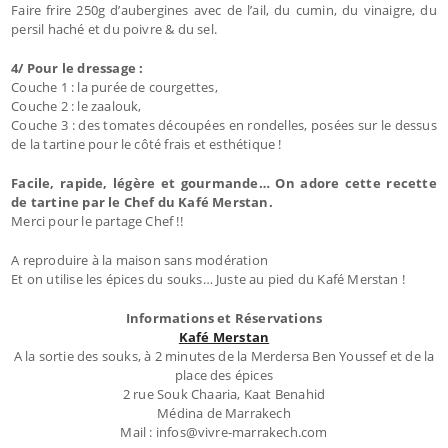
Faire frire 250g d’aubergines avec de l’ail, du cumin, du vinaigre, du
persil haché et du poivre & du sel.
4/ Pour le dressage :
Couche 1 : la purée de courgettes,
Couche 2 : le zaalouk,
Couche 3 : des tomates découpées en rondelles, posées sur le dessus
de la tartine pour le côté frais et esthétique !
Facile, rapide, légère et gourmande… On adore cette recette
de tartine par le Chef du Kafé Merstan.
Merci pour le partage Chef !!
A reproduire à la maison sans modération
Et on utilise les épices du souks… Juste au pied du Kafé Merstan !
Informations et Réservations
Kafé Merstan
A la sortie des souks, à 2 minutes de la Merdersa Ben Youssef et de la
place des épices
2 rue Souk Chaaria, Kaat Benahid
Médina de Marrakech
Mail : infos@vivre-marrakech.com