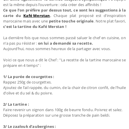
est la même depuis l’ouverture : cela créer des affinités !
Ce que l’on préfère par dessus tout, ce sont les suggestions à la
carte du
Kafé Merstan
.
Chaque plat proposé est d’inspiration
marocaine mais avec une
petite touche originale
. Notre plat favori,
c’est la tartine du Kafé Merstan !
La dernière fois que nous sommes passé saluer le chef en cuisine, on
n’a pas pu résister :
on lui a demandé sa recette.
Aujourd’hui, nous sommes heureux de la partager avec vous.
Voici ce que nous a dit le Chef : "La recette de la tartine marocaine se
prépare en 4 temps" :
1/ La purée de courgettes :
Rappez 250g de courgettes.
Ajoutez de l’ail rappée, du cumin, de la chair de citron confit, de l’huile
d’olive et du sel & du poivre.
2/ La tartine :
Faire revenir un oignon dans 100g de beurre fondu. Poivrez et salez.
Déposez la préparation sur une grosse tranche de pain beldi.
3/ Le zaalouk d’aubergines :