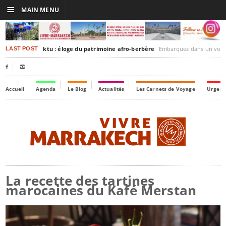
☰
MAIN MENU
rakesh-Timbuktu : éloge du patrimoine afro-berbère
Embarquez dans un voyage culturel dans le temps,
LAST POST


Accueil
Agenda
Le Blog
Actualités
Les Carnets de Voyage
Urgenc
La recette des tartines
marocaines du Kafé Merstan