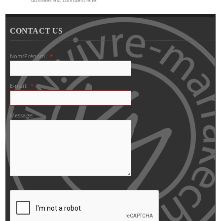
CONTACT US
Nom/Prénom:
*
E-mail:
*
Message: