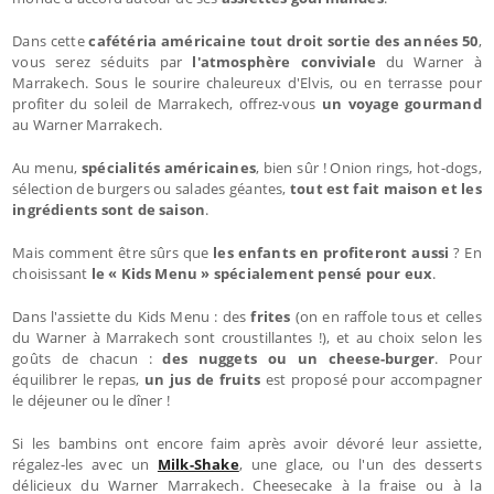
Dans cette
cafétéria américaine tout droit sortie des années 50
,
vous serez séduits par
l'atmosphère conviviale
du Warner à
Marrakech. Sous le sourire chaleureux d'Elvis, ou en terrasse pour
profiter du soleil de Marrakech, offrez-vous
un voyage gourmand
au Warner Marrakech.
Au menu,
spécialités américaines
, bien sûr ! Onion rings, hot-dogs,
sélection de burgers ou salades géantes,
tout est fait maison et les
ingrédients sont de saison
.
Mais comment être sûrs que
les enfants en profiteront aussi
? En
choisissant
le « Kids Menu » spécialement pensé pour eux
.
Dans l'assiette du Kids Menu : des
frites
(on en raffole tous et celles
du Warner à Marrakech sont croustillantes !), et au choix selon les
goûts de chacun :
des nuggets ou un cheese-burger
. Pour
équilibrer le repas,
un jus de fruits
est proposé pour accompagner
le déjeuner ou le dîner !
Si les bambins ont encore faim après avoir dévoré leur assiette,
régalez-les avec un
Milk-Shake
, une glace, ou l'un des desserts
délicieux du Warner Marrakech. Cheesecake à la fraise ou à la