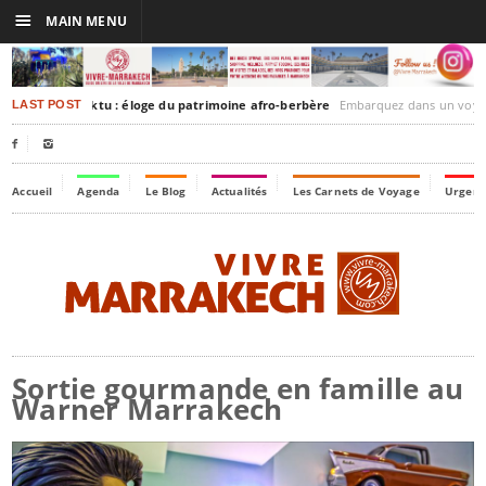
☰
MAIN MENU
akesh-Timbuktu : éloge du patrimoine afro-berbère
Embarquez dans un voyage culturel dans le temps,
LAST POST


Accueil
Agenda
Le Blog
Actualités
Les Carnets de Voyage
Urgenc
Sortie gourmande en famille au
Warner Marrakech