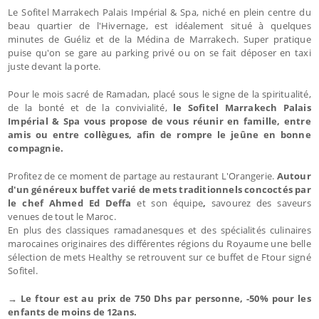
Le Sofitel Marrakech Palais Impérial & Spa, niché en plein centre du
beau quartier de l'Hivernage, est idéalement situé à quelques
minutes de Guéliz et de la Médina de Marrakech. Super pratique
puise qu'on se gare au parking privé ou on se fait déposer en taxi
juste devant la porte.
Pour le mois sacré de Ramadan, placé sous le signe de la spiritualité,
de la bonté et de la convivialité,
le Sofitel Marrakech Palais
Impérial & Spa vous propose de vous réunir en famille, entre
amis ou entre collègues, afin de rompre le jeûne en bonne
compagnie.
Profitez de ce moment de partage au restaurant L'Orangerie.
Autour
d'un généreux buffet varié de mets traditionnels concoctés par
le chef Ahmed Ed Deffa
et son équipe
,
savourez des saveurs
venues de tout le Maroc.
En plus des classiques ramadanesques et des spécialités culinaires
marocaines originaires des différentes régions du Royaume une belle
sélection de mets Healthy se retrouvent sur ce buffet de Ftour signé
Sofitel.
→ Le ftour est au prix de 750 Dhs par personne, -50% pour les
enfants de moins de 12ans.