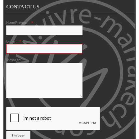
CONTACT US
Nom/Prénom:
*
E-mail:
*
Message: