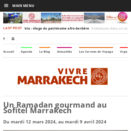
☰
MAIN MENU
rakesh-Timbuktu : éloge du patrimoine afro-berbère
Embarquez dans un voyage culturel dans le temps,
LAST POST


Accueil
Agenda
Le Blog
Actualités
Les Carnets de Voyage
Urgenc
Un Ramadan gourmand au
Sofitel Marrakech
Du mardi 12 mars 2024, au mardi 9 avril 2024