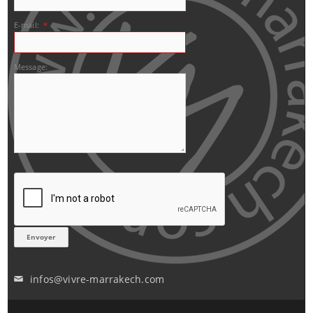
E-mail:
*
Message:
infos@vivre-marrakech.com
✉