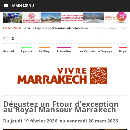
☰
MAIN MENU
akesh-Timbuktu : éloge du patrimoine afro-berbère
Embarquez dans un voyage culturel dans le temps,
LAST POST


Accueil
Agenda
Le Blog
Actualités
Les Carnets de Voyage
Urgenc
Dégustez un Ftour d'exception
au Royal Mansour Marrakech
Du jeudi 19 février 2026, au vendredi 20 mars 2026