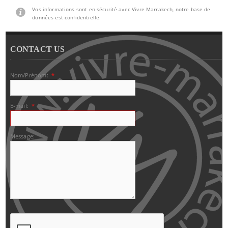
Vos informations sont en sécurité avec Vivre Marrakech, notre base de
données est confidentielle.
CONTACT US
Nom/Prénom:
*
E-mail:
*
Message: