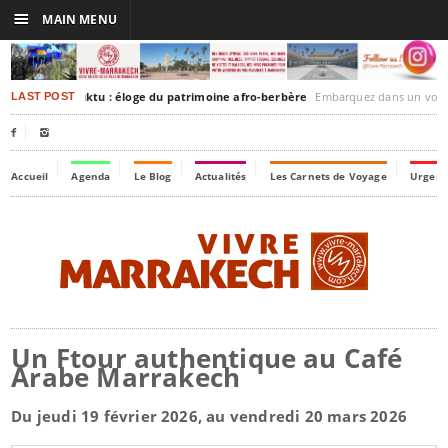
☰
MAIN MENU
rakesh-Timbuktu : éloge du patrimoine afro-berbère
Embarquez dans un voyage culturel dans le temps
LAST POST


Accueil
Agenda
Le Blog
Actualités
Les Carnets de Voyage
Urgenc
Un Ftour authentique au Café
Arabe Marrakech
Du jeudi 19 février 2026, au vendredi 20 mars 2026