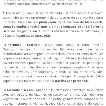
Ramadan dans une ambiance conviviale et chaleureuse.
À l’occasion du mois sacré de Ramadan, le Café Arabe Marrakech
vous invite à vivre un moment de partage et de gourmandise dans
un cadre chaleureux
en plein cœur de la médina de Marrakech.
Deux formules ont été spécialement conçues pour célébrer la
rupture du jeûne en alliant tradition et saveurs raffinées,
à
déguster
jusqu'au 20 mars 2026.
La
formule "Tradition"
, servie entre 18h00 et 19h00, met à
l’honneur les incontournables du Ramadan avec une harira
réconfortante accompagnée de chabakias, dattes et œufs durs. Les
crêpes marocaines, msemmen et baghrir, côtoient les briouates aux
saveurs variées : poisson, viande hachée et poulet. Un petit tajine
berbère et une mahalabia à la fleur d'oranger complètent ce repas
riche en saveurs. Côté boissons, le choix se fait entre thé, café,
cappuccino ou café marocain, ainsi qu’un jus d’orange frais. Cette
expérience culinaire est proposée à
360 dhs par personne
.
La
formule "Fusion"
, quant à elle, offre une alternative savoureuse
avec un velouté de légumes de saison en entrée, suivi de nems
végétariens. En plat principal, une petite grillade mixte composée de
poulet, merguez et viande hachée ravira les amateurs de cuisine