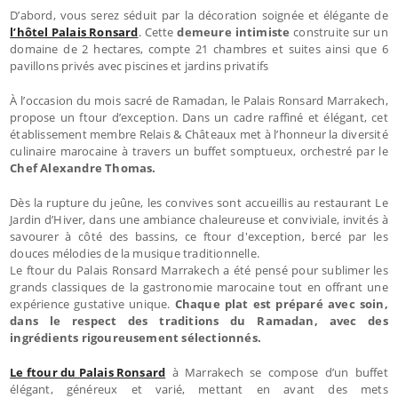
D’abord, vous serez séduit par la décoration soignée et élégante de
l’hôtel Palais Ronsard
. Cette
demeure intimiste
construite sur un
domaine de 2 hectares, compte 21 chambres et suites ainsi que 6
pavillons privés avec piscines et jardins privatifs
À l’occasion du mois sacré de Ramadan, le Palais Ronsard Marrakech,
propose un ftour d’exception. Dans un cadre raffiné et élégant, cet
établissement membre Relais & Châteaux met à l’honneur la diversité
culinaire marocaine à travers un buffet somptueux, orchestré par le
Chef Alexandre Thomas.
Dès la rupture du jeûne, les convives sont accueillis au restaurant Le
Jardin d’Hiver, dans une ambiance chaleureuse et conviviale, invités à
savourer à côté des bassins, ce ftour d'exception, bercé par les
douces mélodies de la musique traditionnelle.
Le ftour du Palais Ronsard Marrakech a été pensé pour sublimer les
grands classiques de la gastronomie marocaine tout en offrant une
expérience gustative unique.
Chaque plat est préparé avec soin,
dans le respect des traditions du Ramadan, avec des
ingrédients rigoureusement sélectionnés.
Le ftour du Palais Ronsard
à Marrakech se compose d’un buffet
élégant, généreux et varié, mettant en avant des mets