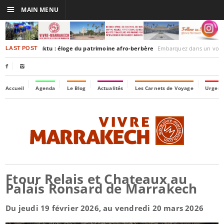
☰
MAIN MENU
rakesh-Timbuktu : éloge du patrimoine afro-berbère
Embarquez dans un voyage culturel dans le temps
LAST POST


Accueil
Agenda
Le Blog
Actualités
Les Carnets de Voyage
Urgenc
Ftour Relais et Chateaux au
Palais Ronsard de Marrakech
Du jeudi 19 février 2026, au vendredi 20 mars 2026