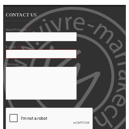
CONTACT US
Nom/Prénom:
*
E-mail:
*
Message: