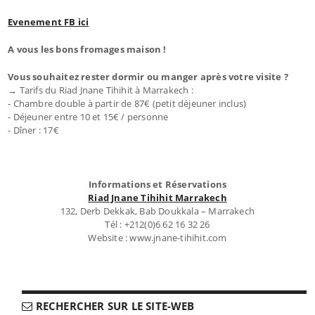
Evenement FB ici
A vous les bons fromages maison !
Vous souhaitez rester dormir ou manger après votre visite ?
→ Tarifs du Riad Jnane Tihihit à Marrakech :
- Chambre double à partir de 87€ (petit déjeuner inclus)
- Déjeuner entre 10 et 15€ / personne
- Dîner : 17€
Informations et Réservations
Riad Jnane Tihihit Marrakech
132, Derb Dekkak, Bab Doukkala – Marrakech
Tél : +212(0)6 62 16 32 26
Website : www.jnane-tihihit.com
RECHERCHER SUR LE SITE-WEB