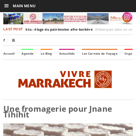
☰
MAIN MENU
rakesh-Timbuktu : éloge du patrimoine afro-berbère
Embarquez dans un voyage culturel dans le temps,
LAST POST


Accueil
Agenda
Le Blog
Actualités
Les Carnets de Voyage
Urgenc
Une fromagerie pour Jnane
Tihihit