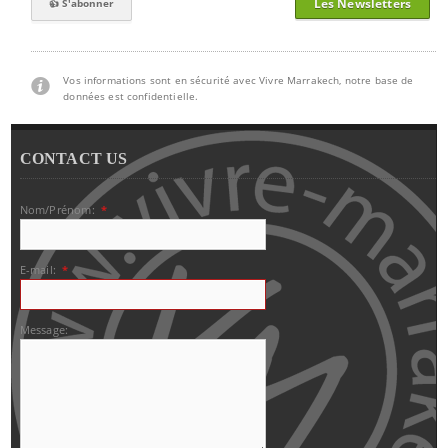
Les Newsletters
Vos informations sont en sécurité avec Vivre Marrakech, notre base de
données est confidentielle.
CONTACT US
Nom/Prénom:
*
E-mail:
*
Message: