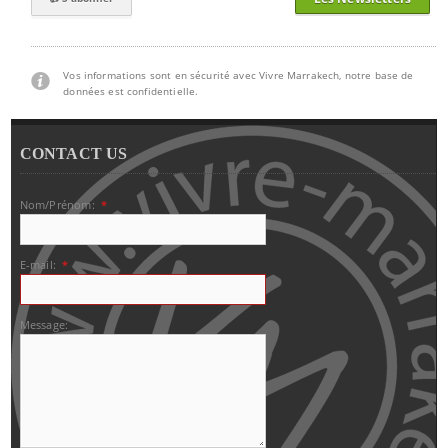
Vos informations sont en sécurité avec Vivre Marrakech, notre base de
données est confidentielle.
CONTACT US
Nom/Prénom:
*
E-mail:
*
Message: