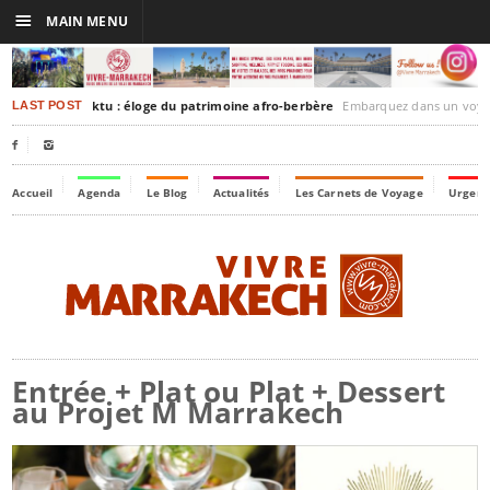
☰
MAIN MENU
rakesh-Timbuktu : éloge du patrimoine afro-berbère
Embarquez dans un voyage culturel dans le temps,
LAST POST


Accueil
Agenda
Le Blog
Actualités
Les Carnets de Voyage
Urgenc
Entrée + Plat ou Plat + Dessert
au Projet M Marrakech