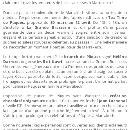
clairement ravir les amateurs de belles adresses à Marrakech !
Dans ce palace emblématique de Marrakech situé aux portes de la
médina, l’expérience commence dès l’après-midi avec un
Tea Time
de Pâques
, proposé du
30 mars au 12 avril
. De 15h à 18h, on
s'installe à
La Grande Brasserie
et
on profite d’une pause
gourmande dans un décor vraiment soigné, entre son intérieur
élégant et sa terrasse agréable, autour d’une sélection de créations
sucrées et salées (toutes excellentes, au passage !). Une belle manière
de s’accorder un moment à part au cœur de Marrakech.
Le temps fort du week-end ? Le
brunch de Pâques
signé
Hélène
Darroze
, organisé les
5 et 6 avril
au restaurant La Grande Brasserie.
Un rendez-vous généreux qui met à l’honneur des produits de saison
et une belle variété de plats : saumon fumé, chair d’araignée, sucrine
façon César, papillote de lotte façon basquaise… sans oublier les
fromages et les desserts pour prolonger le plaisir. Un format parfait
pour célébrer Pâques en famille à Marrakech.
Impossible de parler de Pâques sans évoquer la
création
chocolatée signature
du lieu ! Cette année, le chef
Jean Lachenal
dévoile l’Œuf Arabesque : une pièce travaillée autour d’un chocolat au
lait, garnie d’un praliné pistache légèrement relevé. À offrir ou à
s’offrir, pour prolonger les célébrations de Pâques à Marrakech.
Bonne nouvelle : ces expériences sont ouvertes aux clients extérieurs
à l’hôtel !
La réservation est vivement conseillé
e
pour profiter