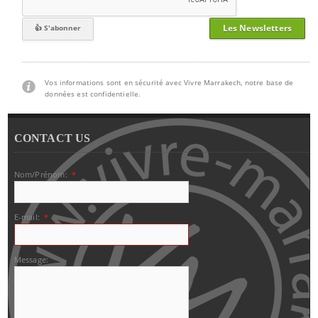
Les Newsletters
Vos informations sont en sécurité avec Vivre Marrakech, notre base de
données est confidentielle.
CONTACT US
Nom/Prénom:
*
E-mail:
*
Message: