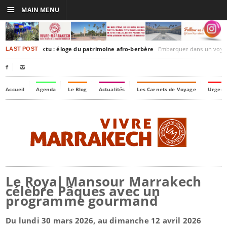
☰
MAIN MENU
akesh-Timbuktu : éloge du patrimoine afro-berbère
Embarquez dans un voyage culturel dans le temps, 
LAST POST


Accueil
Agenda
Le Blog
Actualités
Les Carnets de Voyage
Urgenc
Le Royal Mansour Marrakech
célèbre Pâques avec un
programme gourmand
Du lundi 30 mars 2026, au dimanche 12 avril 2026