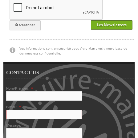
Les Newsletters
Vos informations sont en sécurité avec Vivre Marrakech, notre base de
données est confidentielle.
CONTACT US
Nom/Prénom:
*
E-mail:
*
Message: