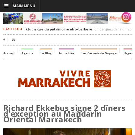
☰
MAIN MENU
rakesh-Timbuktu : éloge du patrimoine afro-berbère
Embarquez dans un voyage culturel dans le temps,
LAST POST


Accueil
Agenda
Le Blog
Actualités
Les Carnets de Voyage
Urgenc
Richard Ekkebus signe 2 dîners
d'exception au Mandarin
Oriental Marrakech