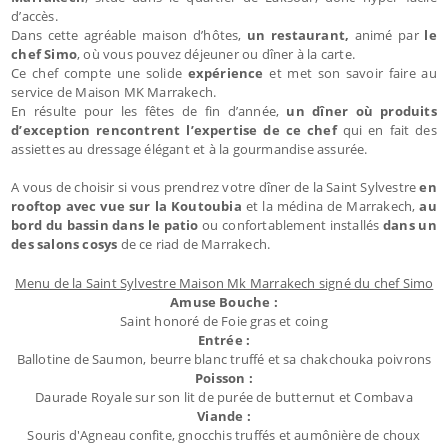
d’accès.
Dans cette agréable maison d’hôtes,
un restaurant,
animé par
le
chef Simo
, où vous pouvez déjeuner ou dîner à la carte.
Ce chef compte une solide
expérience
et met son savoir faire au
service de Maison MK Marrakech.
En résulte pour les fêtes de fin d’année,
un dîner où produits
d’exception rencontrent l’expertise de ce chef
qui en fait des
assiettes au dressage élégant et à la gourmandise assurée.
A vous de choisir si vous prendrez votre dîner de la Saint Sylvestre
en
rooftop avec vue sur la Koutoubia
et la médina de Marrakech,
au
bord du bassin dans le patio
ou confortablement installés
dans un
des salons cosys
de ce riad de Marrakech.
Menu de la Saint Sylvestre Maison Mk Marrakech signé du chef Simo
Amuse Bouche :
Saint honoré de Foie gras et coing
Entrée :
Ballotine de Saumon, beurre blanc truffé et sa chakchouka poivrons
Poisson :
Daurade Royale sur son lit de purée de butternut et Combava
Viande :
Souris d'Agneau confite, gnocchis truffés et aumônière de choux