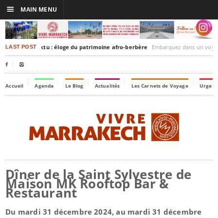
☰
MAIN MENU
akesh-Timbuktu : éloge du patrimoine afro-berbère
Embarquez dans un voyage culturel dans le temps,
LAST POST


Accueil
Agenda
Le Blog
Actualités
Les Carnets de Voyage
Urgenc
Dîner de la Saint Sylvestre de
Maison MK Rooftop Bar &
Restaurant
Du mardi 31 décembre 2024, au mardi 31 décembre