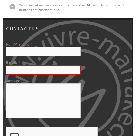
Vos informations sont en sécurité avec Vivre Marrakech, notre base de
données est confidentielle.
CONTACT US
Nom/Prénom:
*
E-mail:
*
Message: