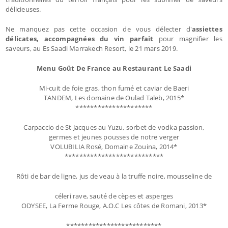
délicieuses.
Ne manquez pas cette occasion de vous délecter d'
assiettes
délicates, accompagnées du vin parfait
pour magnifier les
saveurs, au Es Saadi Marrakech Resort, le 21 mars 2019.
Menu Goût De France au Restaurant Le Saadi
Mi-cuit de foie gras, thon fumé et caviar de Baeri
TANDEM, Les domaine de Oulad Taleb, 2015*
*********************
Carpaccio de St Jacques au Yuzu, sorbet de vodka passion,
germes et jeunes pousses de notre verger
VOLUBILIA Rosé, Domaine Zouina, 2014*
***************************
Rôti de bar de ligne, jus de veau à la truffe noire, mousseline de
céleri rave, sauté de cèpes et asperges
ODYSEE, La Ferme Rouge, A.O.C Les côtes de Romani, 2013*
**************************