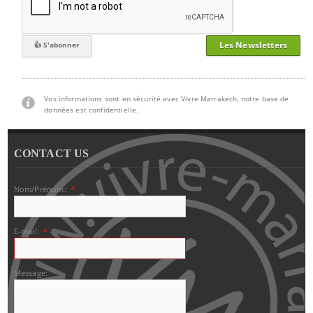
Les Newsletters
Vos informations sont en sécurité avec Vivre Marrakech, notre base de
données est confidentielle.
CONTACT US
Nom/Prénom:
*
E-mail:
*
Message: