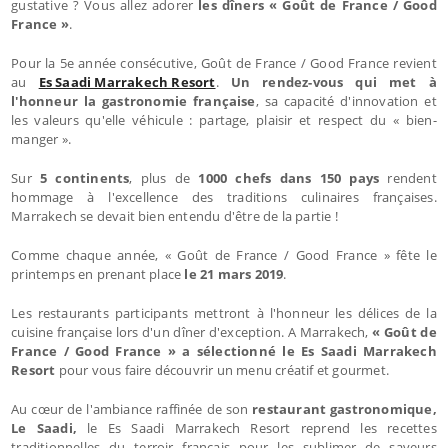
gustative ? Vous allez adorer
les dîners « Goût de France / Good
France »
.
Pour la 5e année consécutive, Goût de France / Good France revient
au
Es Saadi Marrakech Resort
.
Un rendez-vous qui met à
l'honneur la gastronomie française
, sa capacité d'innovation et
les valeurs qu'elle véhicule : partage, plaisir et respect du « bien-
manger ».
Sur
5 continents
, plus de
1000 chefs
dans 150 pays
rendent
hommage à l'excellence des traditions culinaires françaises.
Marrakech se devait bien entendu d'être de la partie !
Comme chaque année, « Goût de France / Good France » fête le
printemps en prenant place
le 21 mars 2019
.
Les restaurants participants mettront à l'honneur les délices de la
cuisine française lors d'un dîner d'exception. A Marrakech,
« Goût de
France / Good France » a sélectionné le Es Saadi Marrakech
Resort
pour vous faire découvrir un menu créatif et gourmet.
Au cœur de l'ambiance raffinée de son
restaurant gastronomique,
Le Saadi,
le Es Saadi Marrakech Resort reprend les recettes
traditionnelles du terroir français pour les sublimer de saveurs