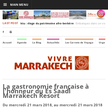
☰
MAIN MENU
rakesh-Timbuktu : éloge du patrimoine afro-berbère
Embarquez dans un voyage culturel dans le temps,
LAST POST


Accueil
Agenda
Le Blog
Actualités
Les Carnets de Voyage
Urgenc
La gastronomie française à
l'honneur du Es Saadi
Marrakech Resort
Du mercredi 21 mars 2018, au mercredi 21 mars 2018