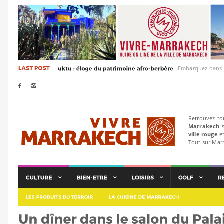
Embarquez dans un voyag


Retrouvez to
Marrakech
s
ville rouge
et
Tout sur Mar