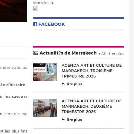
Marrakech.
+ Afficher plus
endez-vous au
lire plus
ée d'histoire
.

ù les saveurs
nomie marocaine
lire plus

t les plus fins