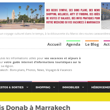
e culturel dans le temps, à la découverte du Maroc des routes caravanières et de ses liens ave
Accueil
Agenda
Le Blog
Act
utes les informations utiles pour
vos vacances et séjours à
ur
votre guide internet d’informations touristiques sur la
 sa région.
rakech : Bons plans, Photos, News, Voyages & Vacances