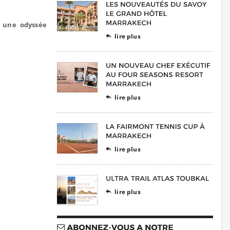
r
une odyssée
lire plus

lire plus

lire plus

lire plus
