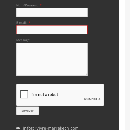
Nom/Prénom:
*
E-mail:
*
Message:
infos@vivre-marrakech.com
✉