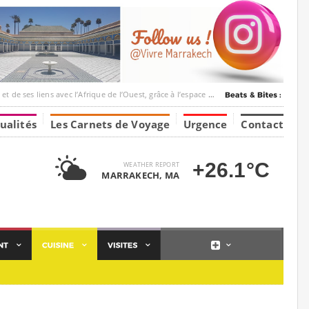
c l’Afrique de l’Ouest, grâce à l’espace Marrakesh-Tumbuktu.
ualités
Les Carnets de Voyage
Urgence
Contact
+26.1°C
WEATHER REPORT
MARRAKECH, MA