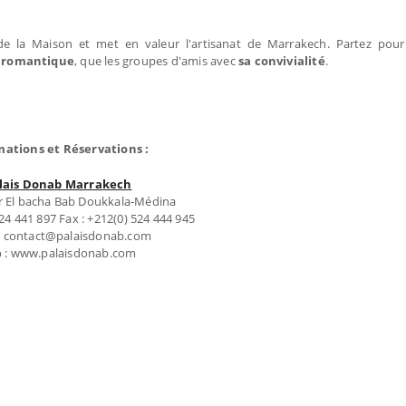
e de la Maison et met en valeur l'artisanat de Marrakech. Partez pou
 romantique
, que les groupes d'amis avec
sa convivialité
.
mations et Réservations :
lais Donab Marrakech
r El bacha Bab Doukkala-Médina
 524 441 897 Fax : +212(0) 524 444 945
 : contact@palaisdonab.com
 : www.palaisdonab.com