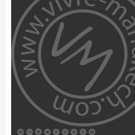








