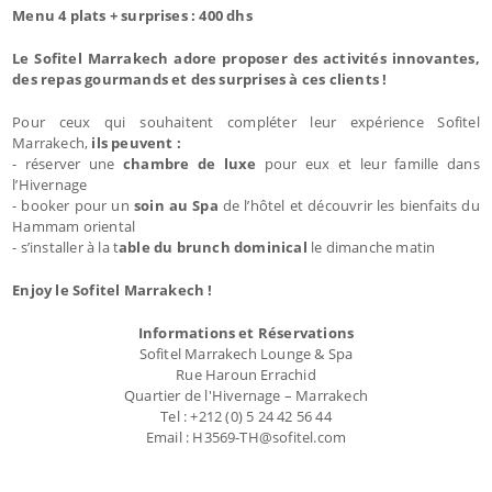
Menu 4 plats + surprises : 400 dhs
Le Sofitel Marrakech adore proposer des activités innovantes,
des repas gourmands et des surprises à ces clients !
Pour ceux qui souhaitent compléter leur expérience Sofitel
Marrakech,
ils peuvent :
- réserver une
chambre de luxe
pour eux et leur famille dans
l’Hivernage
- booker pour un
soin au Spa
de l’hôtel et découvrir les bienfaits du
Hammam oriental
- s’installer à la t
able du brunch dominical
le dimanche matin
Enjoy le Sofitel Marrakech !
Informations et Réservations
Sofitel Marrakech Lounge & Spa
Rue Haroun Errachid
Quartier de l'Hivernage – Marrakech
Tel : +212 (0) 5 24 42 56 44
Email : H3569-TH@sofitel.com