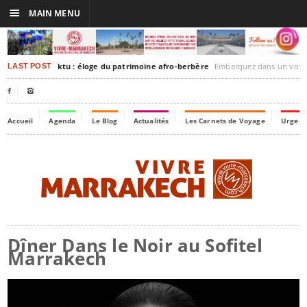
☰
MAIN MENU
rakesh-Timbuktu : éloge du patrimoine afro-berbère
Embarquez dans un voyage culturel dans le temps,
LAST POST


Accueil
Agenda
Le Blog
Actualités
Les Carnets de Voyage
Urgenc
Dîner Dans le Noir au Sofitel
Marrakech