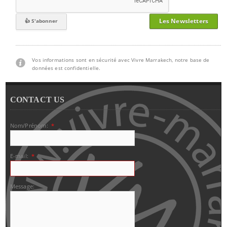
Les Newsletters
Vos informations sont en sécurité avec Vivre Marrakech, notre base de
données est confidentielle.
CONTACT US
Nom/Prénom:
*
E-mail:
*
Message: