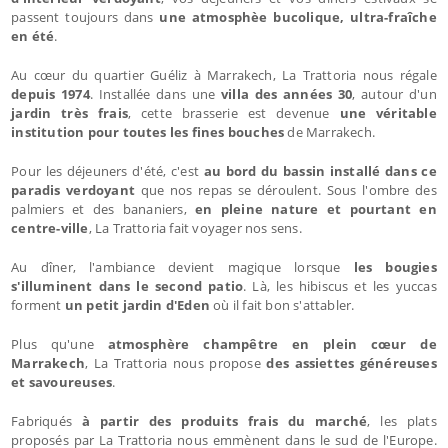
passent toujours dans
une atmosphèe bucolique, ultra-fraîche
en été
.
Au cœur du quartier Guéliz à Marrakech, La Trattoria nous régale
depuis 1974
. Installée dans une
villa des années 30
, autour d'un
jardin très frais
, cette brasserie est devenue
une véritable
institution pour toutes les fines bouches
de Marrakech.
Pour les déjeuners d'été, c'est
au bord du bassin installé dans ce
paradis verdoyant
que nos repas se déroulent. Sous l'ombre des
palmiers et des bananiers,
en pleine nature et pourtant en
centre-ville
, La Trattoria fait voyager nos sens.
Au dîner, l'ambiance devient magique lorsque
les bougies
s'illuminent dans le second patio
. Là, les hibiscus et les yuccas
forment
un petit jardin d'Eden
où il fait bon s'attabler.
Plus qu'une
atmosphère champêtre en plein cœur de
Marrakech
, La Trattoria nous propose
des assiettes généreuses
et savoureuses
.
Fabriqués
à partir des produits frais du marché
, les plats
proposés par La Trattoria nous emmènent dans le sud de l'Europe.