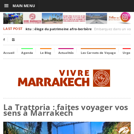
☰
MAIN MENU
rakesh-Timbuktu : éloge du patrimoine afro-berbère
Embarquez dans un voyage culturel dans le temps
LAST POST


Accueil
Agenda
Le Blog
Actualités
Les Carnets de Voyage
Urgenc
La Trattoria : faites voyager vos
sens à Marrakech