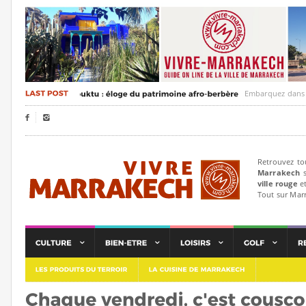
Embarquez dans un voya


Retrouvez to
Marrakech
s
ville rouge
et
Tout sur Mar