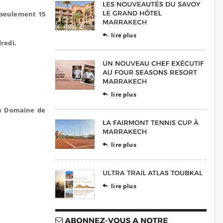
à seulement 15
lire plus

redi.
lire plus

u Domaine de
lire plus

lire plus
