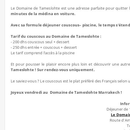
Le Domaine de Tameslohte est une adresse parfaite pour quitter le
minutes de la médina en voiture.
Avec sa formule déjeuner couscous– piscine, le temps s'éte
Tarif du couscous au Domaine de Tameslohte :
- 200 dhs couscous seul + dessert
- 250 dhs entrée + couscous + dessert
Le tarif comprend l’accès à la piscine
Et pour pousser le plaisir encore plus loin et découvrir une autr
Tameslohte ! Sur rendez-vous uniquement.
Le saviez-vous ? Le couscous est le plat préféré des Français selon 
Joyeux vendredi au Domaine de Tameslohte Marrakech !
Info
Déjeuner de 1
Le Domai
Route d'Am
T