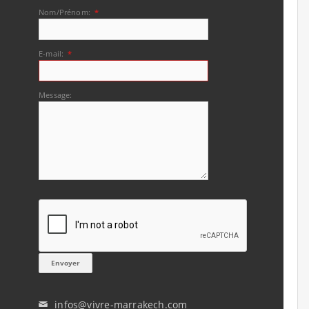
Nom/Prénom:
*
E-mail:
*
Message:
infos@vivre-marrakech.com
✉