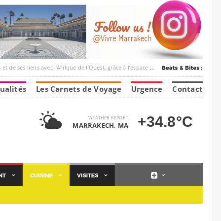
ec l’Afrique de l’Ouest, grâce à l’espace Marrakesh-Tumbuktu.
ualités
Les Carnets de Voyage
Urgence
Contact
+34.8°C
WEATHER REPORT
MARRAKECH, MA