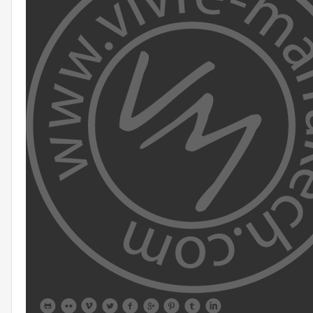








