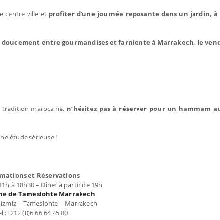
 centre ville et
profiter d’une journée reposante dans un jardin, 
nd doucement entre gourmandises et farniente à Marrakech, le vend
e tradition marocaine,
n’hésitez pas à réserver pour un hammam a
une étude sérieuse !
rmations et Réservations
1h à 18h30 – Dîner à partir de 19h
ne de Tameslohte Marrakech
izmiz – Tameslohte – Marrakech
el :+212 (0)6 66 64 45 80