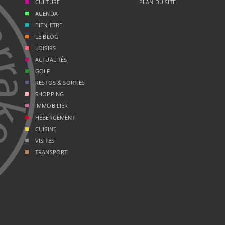
CULTURE
PLAN DU SITE
AGENDA
BIEN-ETRE
LE BLOG
LOISIRS
ACTUALITÉS
GOLF
RESTOS & SORTIES
SHOPPING
IMMOBILIER
HÉBERGEMENT
CUISINE
VISITES
TRANSPORT