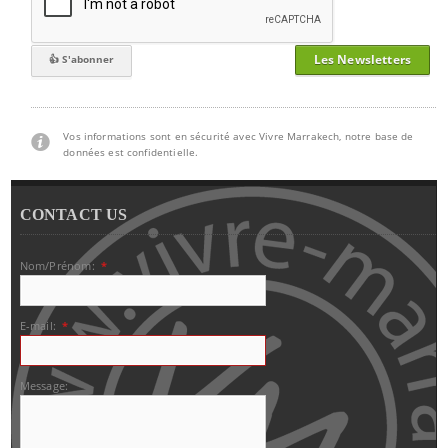
Les Newsletters
Vos informations sont en sécurité avec Vivre Marrakech, notre base de
données est confidentielle.
CONTACT US
Nom/Prénom:
*
E-mail:
*
Message: