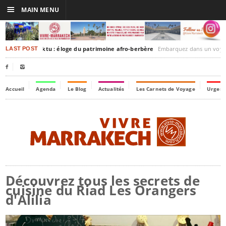
☰
MAIN MENU
akesh-Timbuktu : éloge du patrimoine afro-berbère
Embarquez dans un voyage culturel dans le temps,
LAST POST


Accueil
Agenda
Le Blog
Actualités
Les Carnets de Voyage
Urgenc
Découvrez tous les secrets de
cuisine du Riad Les Orangers
d'Alilia