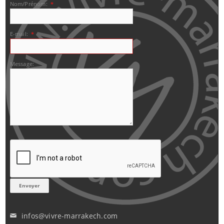
Nom/Prénom:
*
E-mail:
*
Message:
infos@vivre-marrakech.com
✉