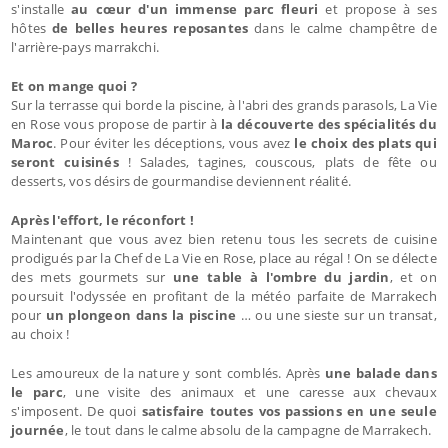
s'installe
au cœur d'un immense parc fleuri
et propose à ses
hôtes
de belles heures reposantes
dans le calme champêtre de
l'arrière-pays marrakchi.
Et on mange quoi ?
Sur la terrasse qui borde la piscine, à l'abri des grands parasols, La Vie
en Rose vous propose de partir à
la découverte des spécialités du
Maroc
. Pour éviter les déceptions, vous avez
le choix des plats qui
seront cuisinés
! Salades, tagines, couscous, plats de fête ou
desserts, vos désirs de gourmandise deviennent réalité.
Après l'effort, le réconfort !
Maintenant que vous avez bien retenu tous les secrets de cuisine
prodigués par la Chef de La Vie en Rose, place au régal ! On se délecte
des mets gourmets sur
une table à l'ombre du jardin
, et on
poursuit l'odyssée en profitant de la météo parfaite de Marrakech
pour
un plongeon dans la piscine
… ou une sieste sur un transat,
au choix !
Les amoureux de la nature y sont comblés. Après
une balade dans
le parc
, une visite des animaux et une caresse aux chevaux
s'imposent. De quoi
satisfaire toutes vos passions en une seule
journée
, le tout dans le calme absolu de la campagne de Marrakech.