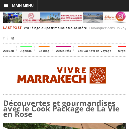
☰
MAIN MENU
akesh-Timbuktu : éloge du patrimoine afro-berbère
Embarquez dans un voyage culturel dans le temps, 
LAST POST


Accueil
Agenda
Le Blog
Actualités
Les Carnets de Voyage
Urgenc
Découvertes et gourmandises
avec le Cook Package de La Vie
en Rose