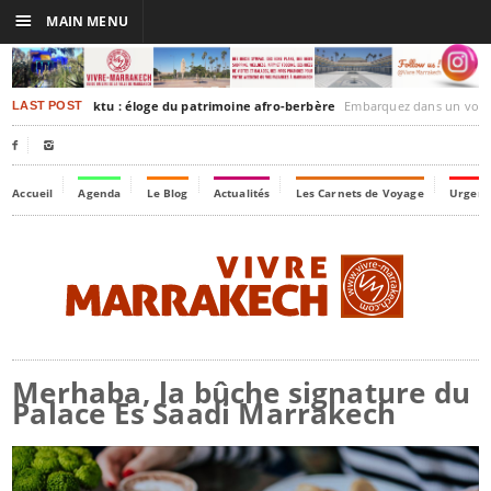
☰
MAIN MENU
rakesh-Timbuktu : éloge du patrimoine afro-berbère
Embarquez dans un voyage culturel dans le temps,
LAST POST


Accueil
Agenda
Le Blog
Actualités
Les Carnets de Voyage
Urgenc
Merhaba, la bûche signature du
Palace Es Saadi Marrakech