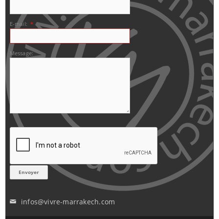
E-mail:
*
Message:
infos@vivre-marrakech.com
✉