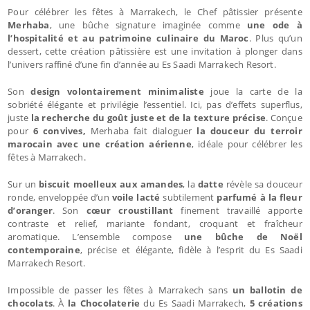
Pour célébrer les fêtes à Marrakech, le Chef pâtissier présente
Merhaba
, une bûche signature imaginée comme
une ode à
l’hospitalité et au patrimoine culinaire du Maroc
. Plus qu’un
dessert, cette création pâtissière est une invitation à plonger dans
l’univers raffiné d’une fin d’année au Es Saadi Marrakech Resort.
Son
design volontairement minimaliste
joue la carte de la
sobriété élégante et privilégie l’essentiel. Ici, pas d’effets superflus,
juste
la recherche du goût juste et de la texture précise
. Conçue
pour
6 convives,
Merhaba fait dialoguer
la douceur du terroir
marocain avec une création aérienne
, idéale pour célébrer les
fêtes à Marrakech.
Sur un
biscuit moelleux aux amandes
, la
datte
révèle sa douceur
ronde, enveloppée d’un
voile lacté
subtilement
parfumé à la fleur
d’oranger
. Son
cœur croustillant
finement travaillé apporte
contraste et relief, mariante fondant, croquant et fraîcheur
aromatique. L’ensemble compose
une bûche de Noël
contemporaine
, précise et élégante, fidèle à l’esprit du Es Saadi
Marrakech Resort.
Impossible de passer les fêtes à Marrakech sans
un ballotin de
chocolats
. À
la Chocolaterie
du Es Saadi Marrakech,
5 créations