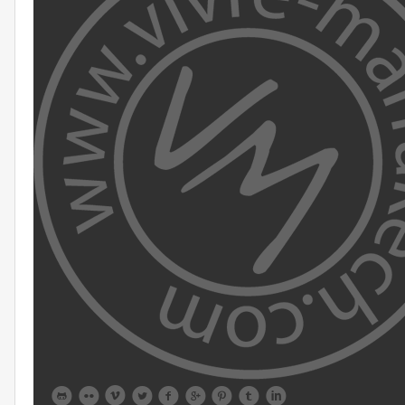








