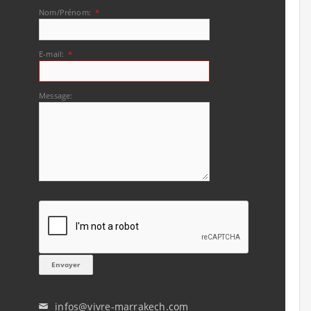
Nom/Prénom:
*
E-mail:
*
Message:
infos@vivre-marrakech.com
✉