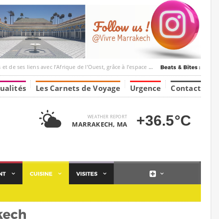
ec l’Afrique de l’Ouest, grâce à l’espace Marrakesh-Tumbuktu.
ualités
Les Carnets de Voyage
Urgence
Contact
+36.5°C
WEATHER REPORT
MARRAKECH, MA