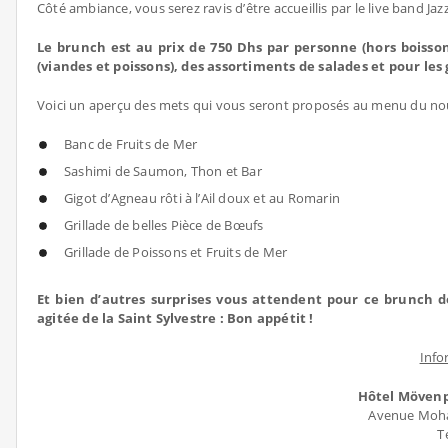
Côté ambiance, vous serez ravis d’être accueillis par le live band J
Le brunch est au prix de 750 Dhs par personne (hors boisson
(viandes et poissons), des assortiments de salades et pour le
Voici un aperçu des mets qui vous seront proposés au menu du nou
Banc de Fruits de Mer
Sashimi de Saumon, Thon et Bar
Gigot d’Agneau rôti à l’Ail doux et au Romarin
Grillade de belles Pièce de Bœufs
Grillade de Poissons et Fruits de Mer
Et bien d’autres surprises vous attendent pour ce brunch de
agitée de la Saint Sylvestre : Bon appétit !
Info
Hôtel Mövenp
Avenue Moha
T