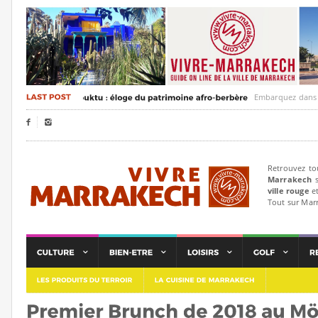
Embarquez dans un voya


Retrouvez to
Marrakech
s
ville rouge
et
Tout sur Mar