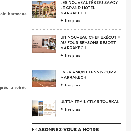
 coin barbecue
lire plus

lire plus

lire plus

près la soirée
lire plus
