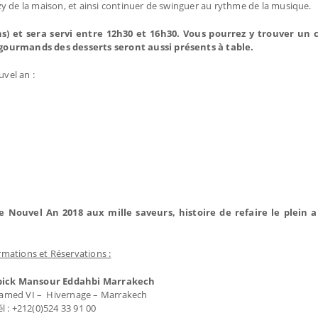
azzy de la maison, et ainsi continuer de swinguer au rythme de la musique.
s) et sera servi entre 12h30 et 16h30. Vous pourrez y trouver un
s gourmands des desserts seront aussi présents à table.
vel an :
 Nouvel An 2018 aux mille saveurs, histoire de refaire le plein a
rmations et Réservations :
ick Mansour Eddahbi Marrakech
med VI – Hivernage – Marrakech
él : +212(0)524 33 91 00