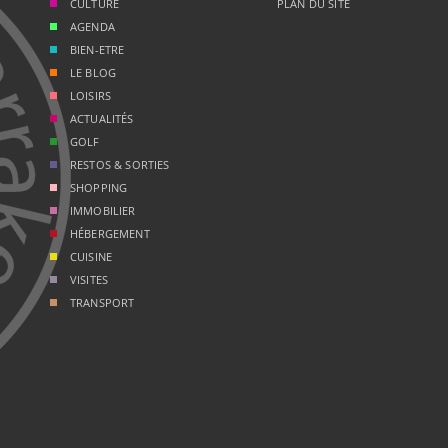
CULTURE
PLAN DU SITE
AGENDA
BIEN-ETRE
LE BLOG
LOISIRS
ACTUALITÉS
GOLF
RESTOS & SORTIES
SHOPPING
IMMOBILIER
HÉBERGEMENT
CUISINE
VISITES
TRANSPORT