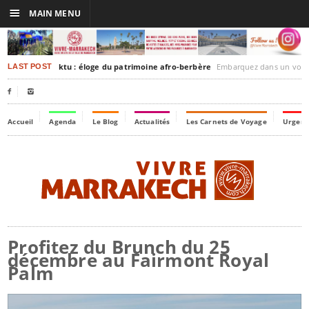
☰
MAIN MENU
rakesh-Timbuktu : éloge du patrimoine afro-berbère
Embarquez dans un voyage culturel dans le temps,
LAST POST


Accueil
Agenda
Le Blog
Actualités
Les Carnets de Voyage
Urgenc
Profitez du Brunch du 25
décembre au Fairmont Royal
Palm