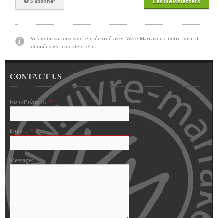
Les Newsletters
Vos informations sont en sécurité avec Vivre Marrakech, notre base de
données est confidentielle.
CONTACT US
Nom/Prénom:
*
E-mail:
*
Message: