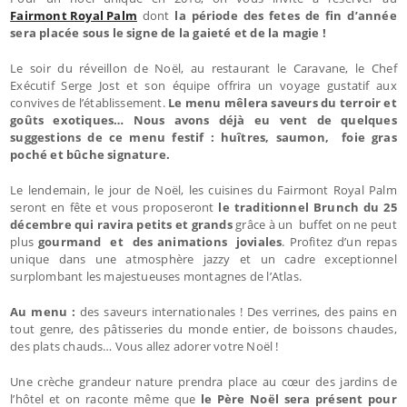
Fairmont Royal Palm
dont
la période des fetes de fin d’année
sera placée sous le signe de la gaieté et de la magie !
Le soir du réveillon de Noël, au restaurant le Caravane, le Chef
Exécutif Serge Jost et son équipe offrira un voyage gustatif aux
convives de l’établissement.
Le menu mêlera saveurs du terroir et
goûts exotiques… Nous avons déjà eu vent de quelques
suggestions de ce menu festif : huîtres, saumon, foie gras
poché et bûche signature.
Le lendemain, le jour de Noël, les cuisines du Fairmont Royal Palm
seront en fête et vous proposeront
le traditionnel Brunch du 25
décembre qui ravira petits et grands
grâce à un buffet on ne peut
plus
gourmand et des animations joviales
. Profitez d’un repas
unique dans une atmosphère jazzy et un cadre exceptionnel
surplombant les majestueuses montagnes de l’Atlas.
Au menu :
des saveurs internationales ! Des verrines, des pains en
tout genre, des pâtisseries du monde entier, de boissons chaudes,
des plats chauds… Vous allez adorer votre Noël !
Une crèche grandeur nature prendra place au cœur des jardins de
l’hôtel et on raconte même que
le Père Noël sera présent pour