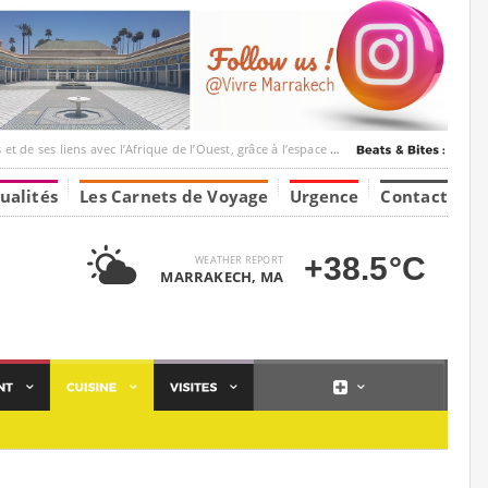
ec l’Afrique de l’Ouest, grâce à l’espace Marrakesh-Tumbuktu.
ualités
Les Carnets de Voyage
Urgence
Contact
+38.5°C
WEATHER REPORT
MARRAKECH, MA