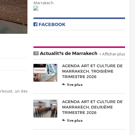
Marrakech.
+ Afficher plus
lire plus

kerkoust, un des
lire plus
