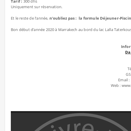
Tarif :
300 dhs
Uniquement sur réservation.
Et le reste de l’année,
n’oubliez pas : la formule Déjeuner-Piscin
Bon début d’année 2020 à Marrakech au bord du lac Lalla Taterkous
Info
Da
Té
GS
Email 
Web : www.