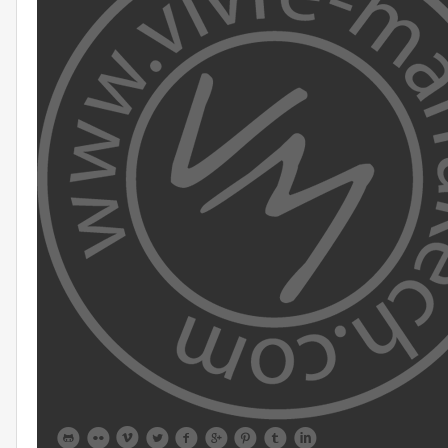








