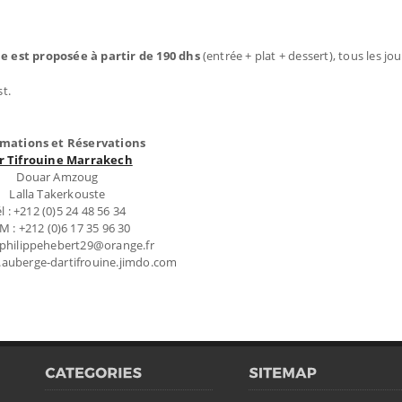
e est proposée à partir de 190 dhs
(entrée + plat + dessert), tous les jou
t.
rmations et Réservations
r Tifrouine Marrakech
Douar Amzoug
Lalla Takerkouste
l : +212 (0)5 24 48 56 34
M : +212 (0)6 17 35 96 30
: philippehebert29@orange.fr
auberge-dartifrouine.jimdo.com