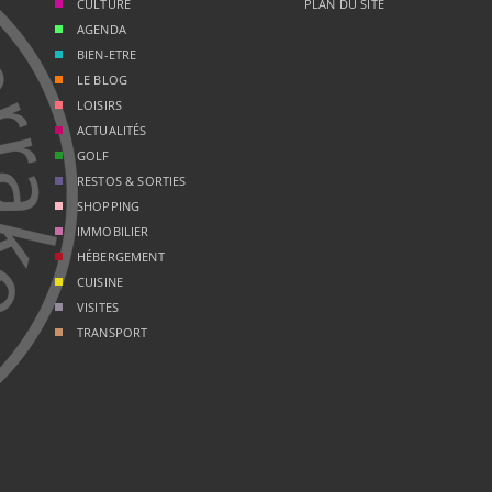
CULTURE
PLAN DU SITE
AGENDA
BIEN-ETRE
LE BLOG
LOISIRS
ACTUALITÉS
GOLF
RESTOS & SORTIES
SHOPPING
IMMOBILIER
HÉBERGEMENT
CUISINE
VISITES
TRANSPORT