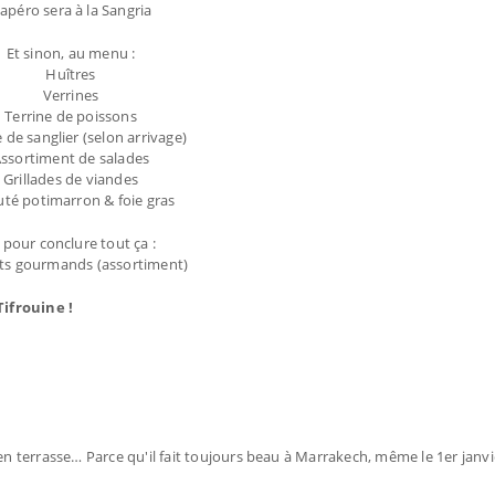
’apéro sera à la Sangria
Et sinon, au menu :
Huîtres
Verrines
Terrine de poissons
 de sanglier (selon arrivage)
ssortiment de salades
Grillades de viandes
uté potimarron & foie gras
 pour conclure tout ça :
ts gourmands (assortiment)
Tifrouine !
en terrasse… Parce qu'il fait toujours beau à Marrakech, même le 1er janvi