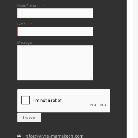
Nom/Prénom:
*
E-mail:
*
Message:
infos@vivre-marrakech.com
✉