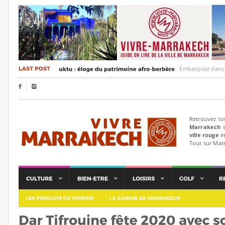
Embarquez dans un voya


Retrouvez to
Marrakech
s
ville rouge
et
Tout sur Mar