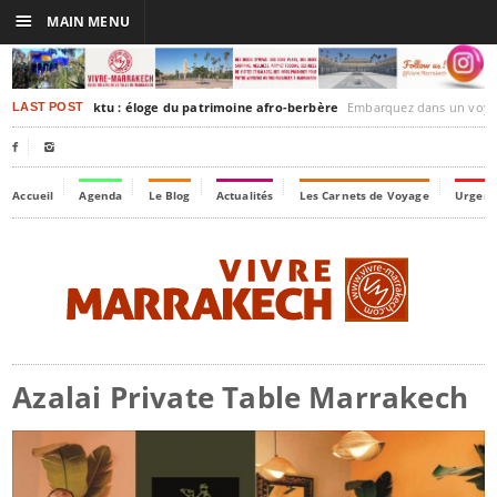
☰
MAIN MENU
akesh-Timbuktu : éloge du patrimoine afro-berbère
Embarquez dans un voyage culturel dans le temps,
LAST POST


Accueil
Agenda
Le Blog
Actualités
Les Carnets de Voyage
Urgenc
Azalai Private Table Marrakech