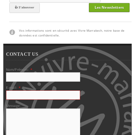
Les Newsletters
Vos informations sont en sécurité avec Vivre Marrakech, notre base de
données est confidentielle.
CONTACT US
Nom/Prénom:
*
E-mail:
*
Message: