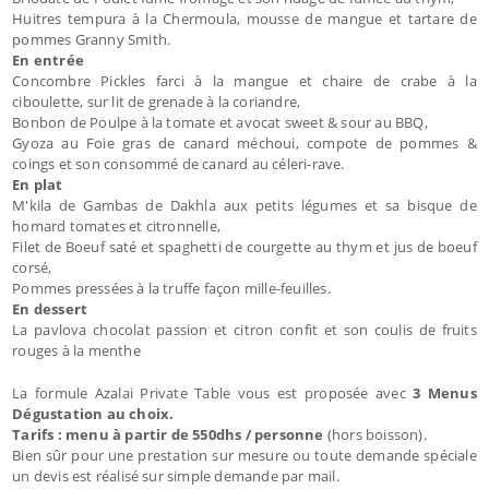
Huitres tempura à la Chermoula, mousse de mangue et tartare de
pommes Granny Smith.
En entrée
Concombre Pickles farci à la mangue et chaire de crabe à la
ciboulette, sur lit de grenade à la coriandre,
Bonbon de Poulpe à la tomate et avocat sweet & sour au BBQ,
Gyoza au Foie gras de canard méchoui, compote de pommes &
coings et son consommé de canard au céleri-rave.
En plat
M'kila de Gambas de Dakhla aux petits légumes et sa bisque de
homard tomates et citronnelle,
Filet de Boeuf saté et spaghetti de courgette au thym et jus de boeuf
corsé,
Pommes pressées à la truffe façon mille-feuilles.
En dessert
La pavlova chocolat passion et citron confit et son coulis de fruits
rouges à la menthe
La formule Azalai Private Table vous est proposée avec
3
Menus
Dégustation au choix.
Tarifs : menu à partir de 550dhs / personne
(hors boisson).
Bien sûr pour une prestation sur mesure ou toute demande spéciale
un devis est réalisé sur simple demande par mail.