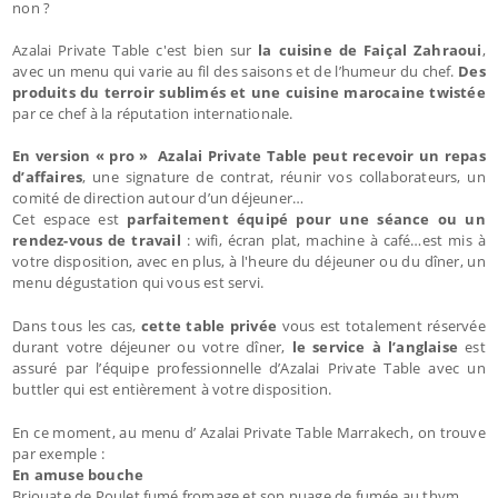
non ?
Azalai Private Table c'est bien sur
la cuisine de Faiçal Zahraoui
,
avec un menu qui varie au fil des saisons et de l’humeur du chef.
Des
produits du terroir sublimés et une cuisine marocaine twistée
par ce chef à la réputation internationale.
En version « pro » Azalai Private Table peut recevoir un repas
d’affaires
, une signature de contrat, réunir vos collaborateurs, un
comité de direction autour d’un déjeuner…
Cet espace est
parfaitement équipé pour une séance ou un
rendez-vous de travail
: wifi, écran plat, machine à café…est mis à
votre disposition, avec en plus, à l'heure du déjeuner ou du dîner, un
menu dégustation qui vous est servi.
Dans tous les cas,
cette table privée
vous est totalement réservée
durant votre déjeuner ou votre dîner,
le service à l’anglaise
est
assuré par l’équipe professionnelle d’Azalai Private Table avec un
buttler qui est entièrement à votre disposition.
En ce moment, au menu d’ Azalai Private Table Marrakech, on trouve
par exemple :
En amuse bouche
Briouate de Poulet fumé fromage et son nuage de fumée au thym,