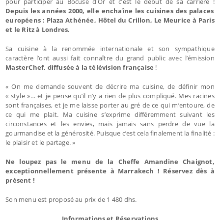
pour participer au Bocuse d'Or et c’est le début de sa carrière !
Depuis les années 2000, elle enchaîne les cuisines des palaces
européens : Plaza Athénée, Hôtel du Crillon, Le Meurice à Paris
et le Ritz à Londres.
Sa cuisine à la renommée internationale et son sympathique
caractère l’ont aussi fait connaître du grand public avec l’émission
MasterChef, diffusée à la télévision française
!
« On me demande souvent de décrire ma cuisine, de définir mon
« style »… et je pense qu’il n’y a rien de plus compliqué. Mes racines
sont françaises, et je me laisse porter au gré de ce qui m’entoure, de
ce qui me plait. Ma cuisine s’exprime différemment suivant les
circonstances et les envies, mais jamais sans perdre de vue la
gourmandise et la générosité. Puisque c’est cela finalement la finalité :
le plaisir et le partage. »
Ne loupez pas le menu de la Cheffe
Amandine Chaignot
,
exceptionnellement présente à Marrakech ! Réservez dès à
présent !
Son menu est proposé au prix de 1 480 dhs.
Informations et Réservations