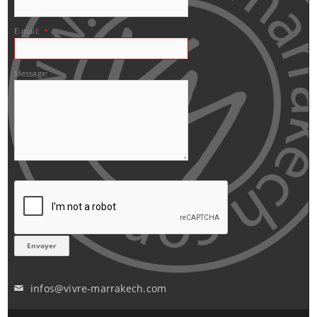
E-mail:
*
Message:
infos@vivre-marrakech.com
✉