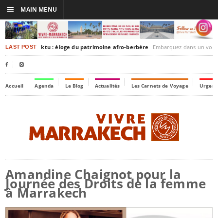
☰
MAIN MENU
rakesh-Timbuktu : éloge du patrimoine afro-berbère
Embarquez dans un voyage culturel dans le temps,
LAST POST


Accueil
Agenda
Le Blog
Actualités
Les Carnets de Voyage
Urgenc
Amandine Chaignot pour la
Journée des Droits de la femme
à Marrakech