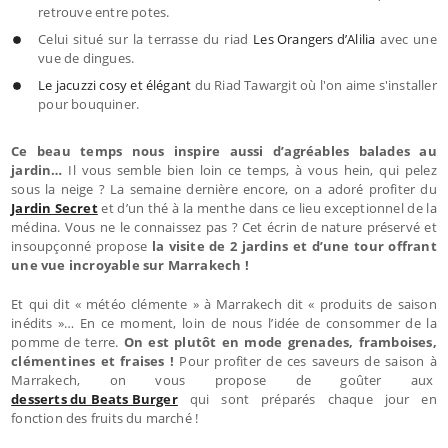
retrouve entre potes.
Celui situé sur la terrasse du riad
Les Orangers d’Alilia
avec une
vue de dingues.
Le jacuzzi cosy et élégant
du Riad Tawargit où l'on aime s'installer
pour bouquiner.
Ce beau temps nous inspire aussi d’agréables balades au
jardin…
Il vous semble bien loin ce temps, à vous hein, qui pelez
sous la neige ? La semaine dernière encore, on a adoré profiter du
Jardin Secret
et d’un thé à la menthe dans ce lieu exceptionnel de la
médina. Vous ne le connaissez pas ? Cet écrin de nature préservé et
insoupçonné propose
la visite de 2 jardins et d’une tour offrant
une vue incroyable sur Marrakech !
Et qui dit « météo clémente » à Marrakech dit « produits de saison
inédits »… En ce moment, loin de nous l’idée de consommer de la
pomme de terre.
On est plutôt en mode grenades, framboises,
clémentines et fraises !
Pour profiter de ces saveurs de saison à
Marrakech, on vous propose de goûter aux
desserts du Beats Burger
qui sont préparés chaque jour en
fonction des fruits du marché !