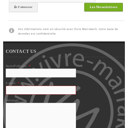
Les Newsletters
Vos informations sont en sécurité avec Vivre Marrakech, notre base de
données est confidentielle.
CONTACT US
Nom/Prénom:
*
E-mail:
*
Message: