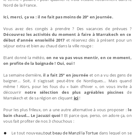
Nord de la France.
Ici, merci, ça va : il ne fait pas moins de 20° en journée.
Vous avez des congés à prendre ? Des vacances de prévues ?
Découvrez les activités du moment à faire à Marrakech en ce
début d’année ensoleillé 2017
et réservez dès à présent pour un
séjour extra et bien au chaud dans la ville rouge :
Etant donné la météo,
on ne va pas vous mentir, en ce moment,
on profite de la baignade ! Oui, oui !
La semaine dernière,
il a fait 25° en journée
et on a vu des gens de
baigner… Soit, il s’agissait peut-être de Nordiques… Mais quand
même ! Alors, pour les fous du « bain d’hiver », on vous invite à
découvrir
notre sélection des plus agréables piscines
de
Marrakech et de sa région en cliquant
ici
!
Pour les plus frileux, on a une autre alternative à vous proposer :
le
bain chaud… Le jacuzzi quoi !
Et parce que, perso, on adore ça, on
vous fait profiter de nos 3 chouchous :
Le tout nouveau,
tout beau de Manzil la Tortue
dans lequel on se