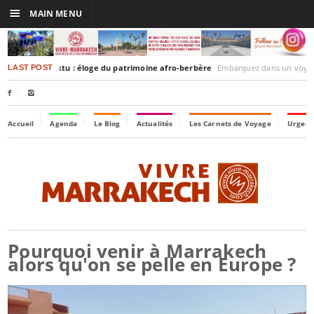
☰
MAIN MENU
akesh-Timbuktu : éloge du patrimoine afro-berbère
Embarquez dans un voyage culturel dans le temps, 
LAST POST


Accueil
Agenda
Le Blog
Actualités
Les Carnets de Voyage
Urgenc
Pourquoi venir à Marrakech
alors qu'on se pelle en Europe ?