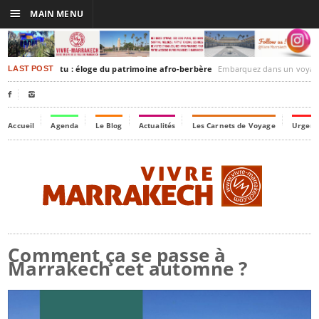
☰
MAIN MENU
kesh-Timbuktu : éloge du patrimoine afro-berbère
Embarquez dans un voyage culturel dans le temps, à 
LAST POST


Accueil
Agenda
Le Blog
Actualités
Les Carnets de Voyage
Urgenc
Comment ça se passe à
Marrakech cet automne ?