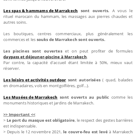
Les spas & hammams de Marrakech
sont ouverts.
A vous le
rituel marocain du hammam, les massages aux pierres chaudes et
autres soins.
Les boutiques, centres commerciaux, plus généralement les
commerces et les
souks de Marrakech sont ouverts.
Les piscines sont ouvertes
et on peut profiter de formules
daypass et déjeuner-piscine à Marrakech
.
Par contre, la capacité d'accueil étant limitée à 50%, mieux vaut
réserver.
Les loisirs et activités outdoor
sont autorisées
( quad, balades
en dromadaires, vols en montgolfières, golf…).
Les Musées de Marrakech
sont ouverts au public
comme les
monuments historiques et jardins de Marrakech.
>> Important <<
>
Le port du masque est obligatoire
, le respect des gestes barrières
est indispensable.
> Depuis le 12 novembre 2021,
le couvre-feu est levé
à Marrakech