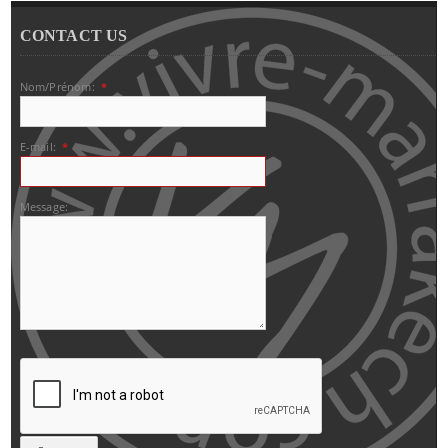
CONTACT US
Nom/Prénom:
*
E-mail:
*
Message: