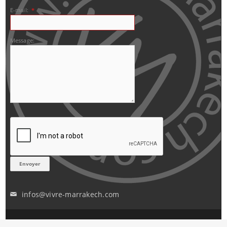
E-mail:
*
Message:
infos@vivre-marrakech.com
✉