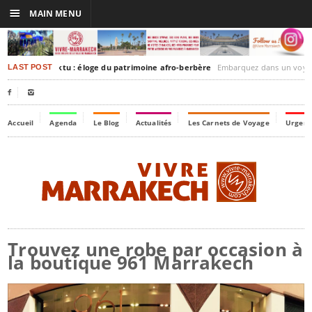
☰
MAIN MENU
akesh-Timbuktu : éloge du patrimoine afro-berbère
Embarquez dans un voyage culturel dans le temps, 
LAST POST


Accueil
Agenda
Le Blog
Actualités
Les Carnets de Voyage
Urgenc
Trouvez une robe par occasion à
la boutique 961 Marrakech