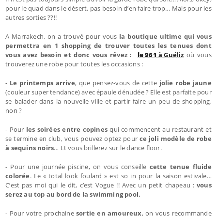
pour le quad dans le désert, pas besoin d’en faire trop… Mais pour les
autres sorties ??!!
A Marrakech, on a trouvé pour vous
la boutique ultime qui vous
permettra en 1 shopping de trouver toutes les tenues dont
vous avez besoin et donc vous rêvez :
le 961
à Guéliz
où vous
trouverez une robe pour toutes les occasions :
-
Le printemps arrive
, que pensez-vous de cette
jolie robe jaune
(couleur super tendance) avec épaule dénudée ? Elle est parfaite pour
se balader dans la nouvelle ville et partir faire un peu de shopping,
non ?
- Pour
les soirées entre copines
qui commencent au restaurant et
se termine en club, vous pouvez optez pour
ce joli modèle de robe
à sequins noirs
… Et vous brillerez sur le dance floor.
- Pour une journée piscine, on vous conseille
cette tenue fluide
colorée
. Le « total look foulard » est so in pour la saison estivale…
C’est pas moi qui le dit, c’est Vogue !! Avec un petit chapeau :
vous
serez au top au bord de la swimming pool.
- Pour votre prochaine
sortie en amoureux
, on vous recommande