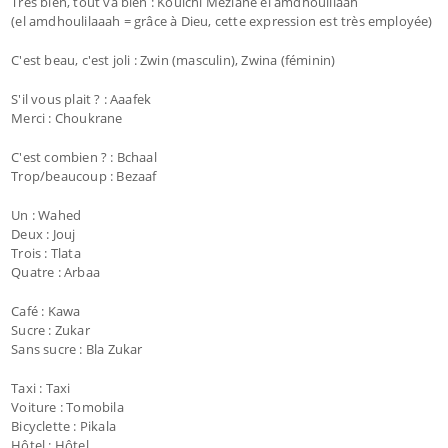
Très bien, tout va bien : Koulchi Meziane el amdhoulilaah
(el amdhoulilaaah = grâce à Dieu, cette expression est très employée)
C'est beau, c'est joli : Zwin (masculin), Zwina (féminin)
S'il vous plait ? : Aaafek
Merci : Choukrane
C'est combien ? : Bchaal
Trop/beaucoup : Bezaaf
Un : Wahed
Deux : Jouj
Trois : Tlata
Quatre : Arbaa
Café : Kawa
Sucre : Zukar
Sans sucre : Bla Zukar
Taxi : Taxi
Voiture : Tomobila
Bicyclette : Pikala
Hôtel : Hôtel