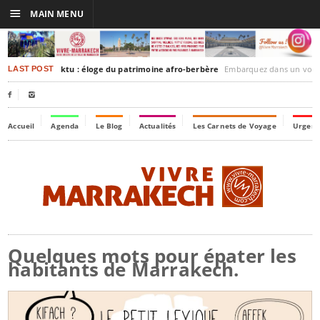
☰
MAIN MENU
rakesh-Timbuktu : éloge du patrimoine afro-berbère
Embarquez dans un voyage culturel dans le temps,
LAST POST


Accueil
Agenda
Le Blog
Actualités
Les Carnets de Voyage
Urgenc
Quelques mots pour épater les
habitants de Marrakech.