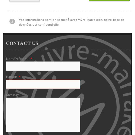
Vos informations sont en sécurité avec Vivre Marrakech, notre base de
données est confidentielle.
CONTACT US
Nom/Prénom:
*
E-mail:
*
Message: