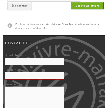
Les Newsletters
Vos informations sont en sécurité avec Vivre Marrakech, notre base de
données est confidentielle.
CONTACT US
Nom/Prénom:
*
E-mail:
*
Message: