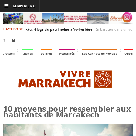
☰
MAIN MENU
rakesh-Timbuktu : éloge du patrimoine afro-berbère
Embarquez dans un voyage culturel dans le temps,
LAST POST


Accueil
Agenda
Le Blog
Actualités
Les Carnets de Voyage
Urgenc
10 moyens pour ressembler aux
habitants de Marrakech