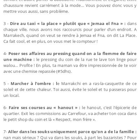
chaussure revient carrément à la mode… Vous pouvez donc vous y
mettre vous aussi, sans problème.
3 -
Dire au taxi « la place » plutôt que « Jemaa el Fna » :
dans
chaque ville, nous avons nos raccourcis pour parler d’un endroit. A
Marrakech, quand on veut se rendre à Jemaa el Fna, on dit La Place.
Ca fait cool, et en plus, on vous met le compteur !
4-
Poser ses affaires au pressing quand on a la flemme de faire
une machine :
le pressing du coin de la rue te lave ton linge pour
walou… Profite ! En plus, ta maman va être impressionnée de te voir
avec une chemise repassée (#5dhs).
5 -
Marcher à l’ombre : l
e Marrakchi en a ras-la-casquette de ce
soleil et de cette chaleur. Toi aussi, évite le soleil et tu passeras pour
un local.
6-
Faire ses courses au « hanout » :
le hanout, c’est l’épicerie de
quartier. Exit les commissions au Carrefour, va acheter ton coca dans
le petit shop du coin et là « Respect, mon frère ».
7-
Aller dans les souks uniquement parce qu’on a de la famille :
nan mais sérieux ? Qui va dans les souks, à part les bazaristes ? Pour