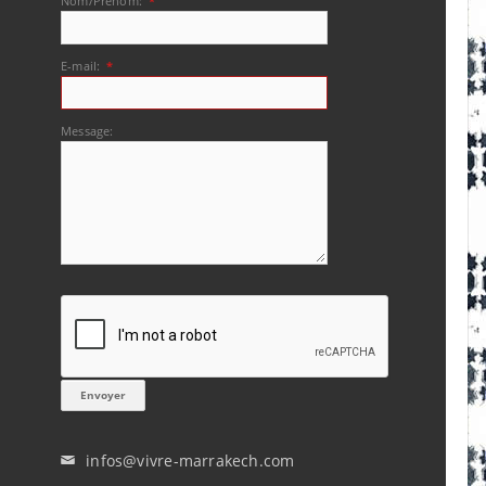
Nom/Prénom:
*
E-mail:
*
Message:
infos@vivre-marrakech.com
✉