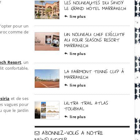
e
lire plus

 d’opter pour un
 Maroc comme de
lire plus

ech Resort
, un
it confortable,
lire plus

siria
et de ses
les vagues pour
u que le Jardin
lire plus
