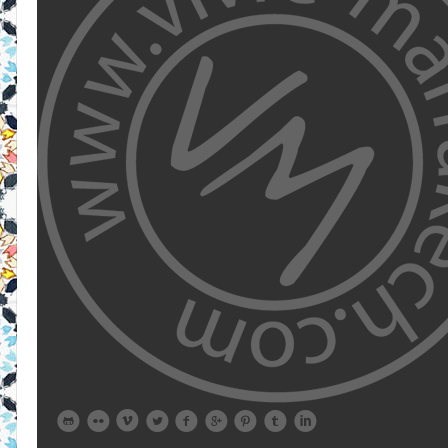








