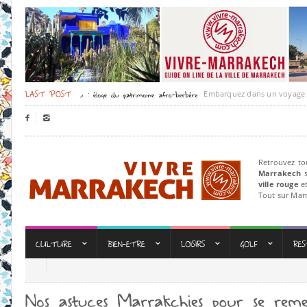
Embarquez dans un voyage culturel


Retrouvez to
Marrakech
s
ville rouge
et
Tout sur Mar