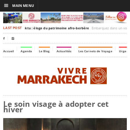
☰
MAIN MENU
rakesh-Timbuktu : éloge du patrimoine afro-berbère
Embarquez dans un voyage culturel dans le temps
LAST POST


Accueil
Agenda
Le Blog
Actualités
Les Carnets de Voyage
Urgenc
Le soin visage à adopter cet
hiver