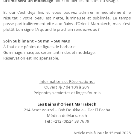
ultime sera un modelage
pour tonifier les muscles du visage.
Et oui c’est déjà fini, et vous pouvez admirer immédiatement le
résultat : votre peau est nette, lumineuse et sublimée. Le temps
passe particulièrement vite aux Bains d’Orient Marrakech, mais c’est
plutôt bon signe ! A quand le prochain rendez-vous ?
Soin Sublimant – 50 mn – 560 MAD
À l’huile de pépins de figues de barbarie.
Gommage, masque, sérum anti-rides et modelage.
Réservation est indispensable.
Informations et Réservations :
Ouvert 7j/7 de 10h à 20h
Peignoirs, serviettes et linges fournis
Les Bains d'Orient Marrakech
214 Arset Aouzal – Bab Doukkala – Dar El Bacha
Médina de Marrakech
Tel : +212 (0)524 38 76 79
Article mis à jour le 15 mai 2025