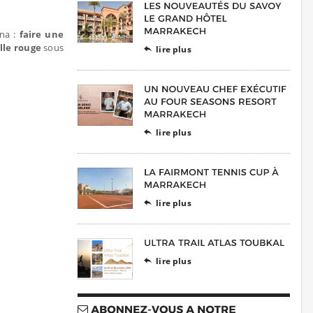
ina :
faire une
lle rouge
sous
lire plus

lire plus

lire plus

lire plus
