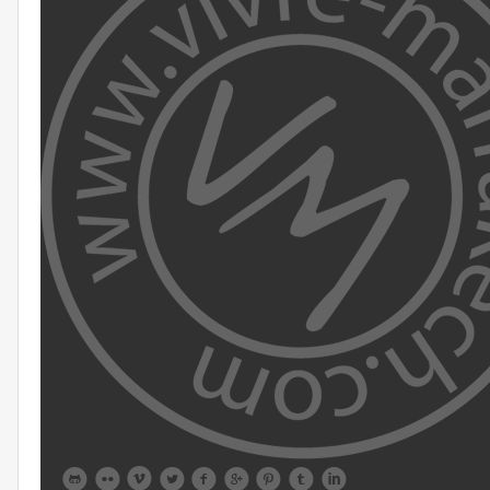








