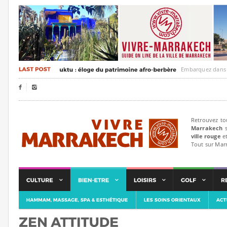
Embarquez dans un voya


Retrouvez to
Marrakech
s
ville rouge
et
Tout sur Mar