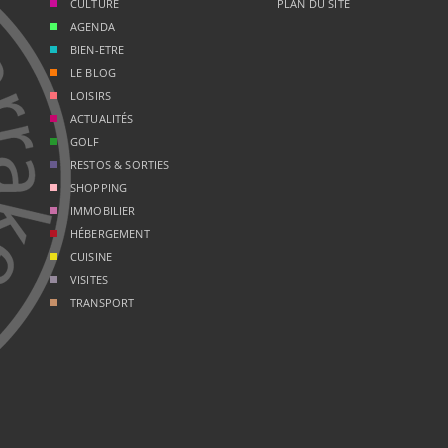
CULTURE
PLAN DU SITE
AGENDA
BIEN-ETRE
LE BLOG
LOISIRS
ACTUALITÉS
GOLF
RESTOS & SORTIES
SHOPPING
IMMOBILIER
HÉBERGEMENT
CUISINE
VISITES
TRANSPORT