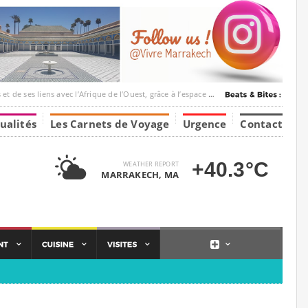
ec l’Afrique de l’Ouest, grâce à l’espace Marrakesh-Tumbuktu.
ualités
Les Carnets de Voyage
Urgence
Contact
+40.3°C
WEATHER REPORT
MARRAKECH, MA